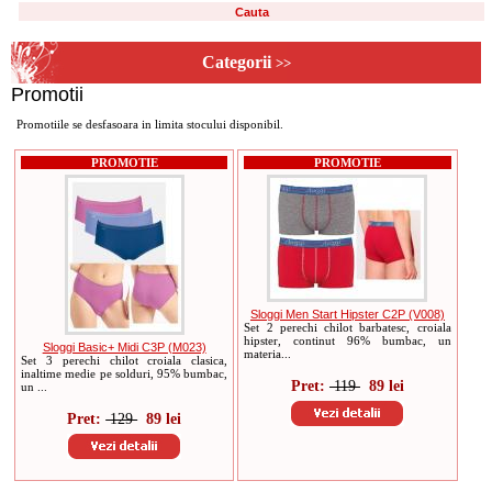
Categorii
>>
Promotii
Promotiile se desfasoara in limita stocului disponibil.
PROMOTIE
PROMOTIE
Sloggi Men Start Hipster C2P (V008)
Set 2 perechi chilot barbatesc, croiala
hipster, continut 96% bumbac, un
Sloggi Basic+ Midi C3P (M023)
materia...
Set 3 perechi chilot croiala clasica,
inaltime medie pe solduri, 95% bumbac,
Pret:
119
89 lei
un ...
Pret:
129
89 lei