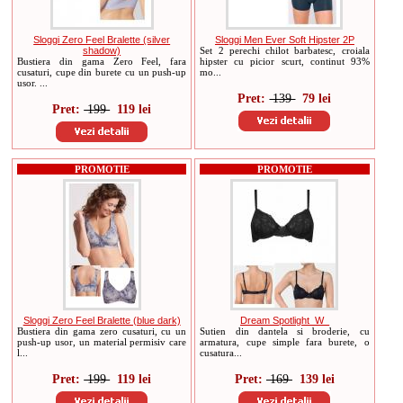
Sloggi Zero Feel Bralette (silver
Sloggi Men Ever Soft Hipster 2P
shadow)
Set 2 perechi chilot barbatesc, croiala
Bustiera din gama Zero Feel, fara
hipster cu picior scurt, continut 93%
cusaturi, cupe din burete cu un push-up
mo...
usor. ...
Pret:
139
79 lei
Pret:
199
119 lei
PROMOTIE
PROMOTIE
Sloggi Zero Feel Bralette (blue dark)
Dream Spotlight_W_
Bustiera din gama zero cusaturi, cu un
Sutien din dantela si broderie, cu
push-up usor, un material permisiv care
armatura, cupe simple fara burete, o
l...
cusatura...
Pret:
199
119 lei
Pret:
169
139 lei