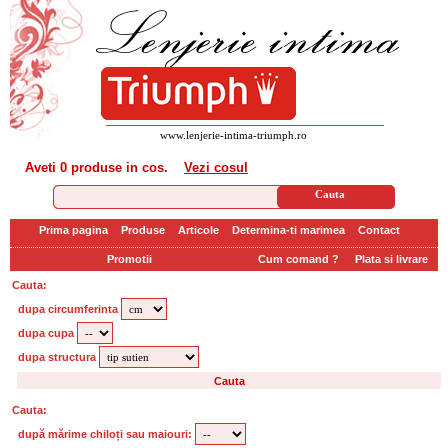
www.lenjerie-intima-triumph.ro
Aveti
0 produse
in cos.
Vezi cosul
Prima pagina
Produse
Articole
Determina-ti marimea
Contact
Promotii
Cum comand ?
Plata si livrare
Cauta:
dupa circumferinta
dupa cupa
dupa structura
Cauta:
după mărime chiloți sau maiouri: