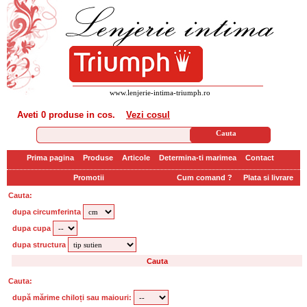
www.lenjerie-intima-triumph.ro
Aveti
0 produse
in cos.
Vezi cosul
Prima pagina
Produse
Articole
Determina-ti marimea
Contact
Promotii
Cum comand ?
Plata si livrare
Cauta:
dupa circumferinta
dupa cupa
dupa structura
Cauta:
după mărime chiloți sau maiouri: