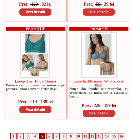
Pret:
129
82 lei
Pret:
59
39 lei
PROMOTIE
PROMOTIE
Energy Lite _N (caribbean)
Essential Minimizer_W (provincial
Bustiera cu proprietati de sustinere pe
blue)
parcursul unor activatiti fizice destul ...
Sutien din familia minimizerelor, cu
proprietatea de micsorare a aspectului
bust...
Pret:
219
139 lei
Pret:
229
189 lei
1
2
3
4
5
6
7
8
9
10
11
12
13
14
15
16