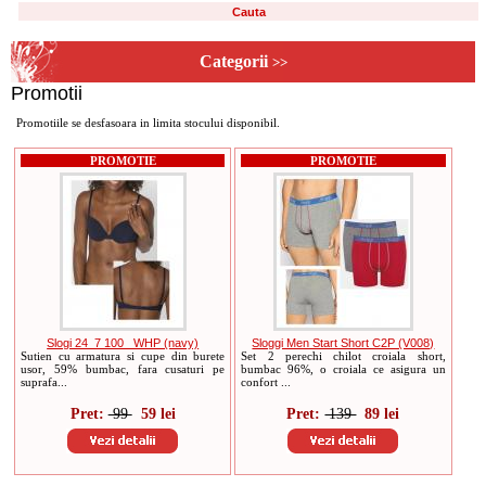
Categorii
>>
Promotii
Promotiile se desfasoara in limita stocului disponibil.
PROMOTIE
PROMOTIE
Slogi 24_7 100 _WHP (navy)
Sloggi Men Start Short C2P (V008)
Sutien cu armatura si cupe din burete
Set 2 perechi chilot croiala short,
usor, 59% bumbac, fara cusaturi pe
bumbac 96%, o croiala ce asigura un
suprafa...
confort ...
Pret:
99
59 lei
Pret:
139
89 lei