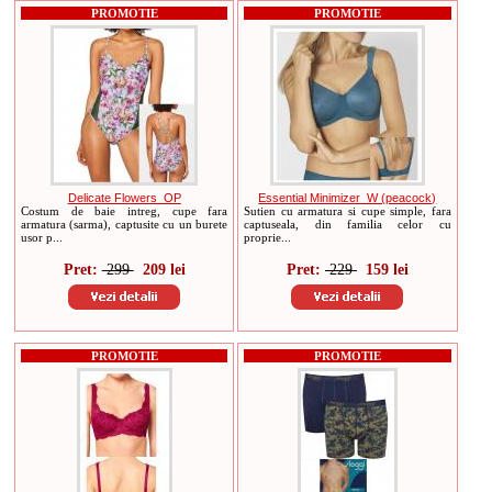
PROMOTIE
PROMOTIE
Delicate Flowers_OP
Essential Minimizer_W (peacock)
Costum de baie intreg, cupe fara
Sutien cu armatura si cupe simple, fara
armatura (sarma), captusite cu un burete
captuseala, din familia celor cu
usor p...
proprie...
Pret:
299
209 lei
Pret:
229
159 lei
PROMOTIE
PROMOTIE