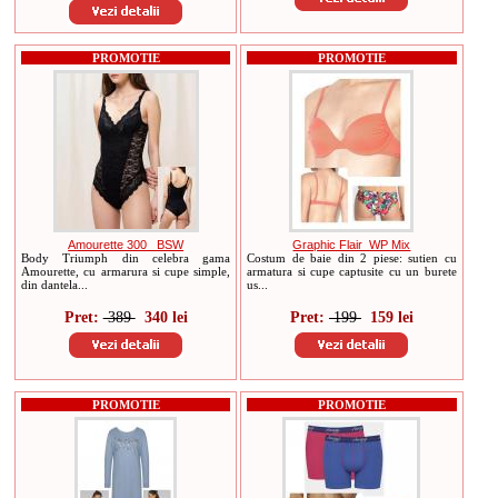
PROMOTIE
PROMOTIE
Amourette 300 _BSW
Graphic Flair_WP Mix
Body Triumph din celebra gama
Costum de baie din 2 piese: sutien cu
Amourette, cu armarura si cupe simple,
armatura si cupe captusite cu un burete
din dantela...
us...
Pret:
389
340 lei
Pret:
199
159 lei
PROMOTIE
PROMOTIE