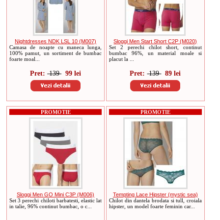
Nightdresses NDK LSL 10 (M007)
Sloggi Men Start Short C2P (M020)
Camasa de noapte cu maneca lunga,
Set 2 perechi chilot short, continut
100% pamut, un sortiment de bumbac
bumbac 96%, un material moale si
foarte moal...
placut la ...
Pret:
139
99 lei
Pret:
139
89 lei
PROMOTIE
PROMOTIE
Sloggi Men GO Mini C3P (M006)
Tempting Lace Hipster (mystic sea)
Set 3 perechi chiloti barbatesti, elastic lat
Chilot din dantela brodata si tull, croiala
in talie, 96% continut bumbac, o c...
hipster, un model foarte feminin car...