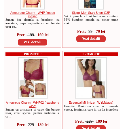
Amourette Charm _WHP (rosso
Sloggi Men Start Short C2P
masai)
Set 2 perechi chilot barbatesc continut
Sutien din dantela si broderie, cu
96% bumbac, croiala cu picior putin
armatura, cupe captusite cu un burete
mai ...
usor ce...
Pret:
99
79 lei
Pret:
199
169 lei
PROMOTIE
PROMOTIE
Amourette Charm _WHP02 (raspberry
Essential Minimizer_W (Malaga)
wine)
Essential Minimizer vine cu o nuanta
Sutien cu armatura si cupe din burete
vesela, feminina, care iti va da incredere
usor, creat special pentru sustinere si
...
co...
Pret:
229
189 lei
Pret:
229
189 lei