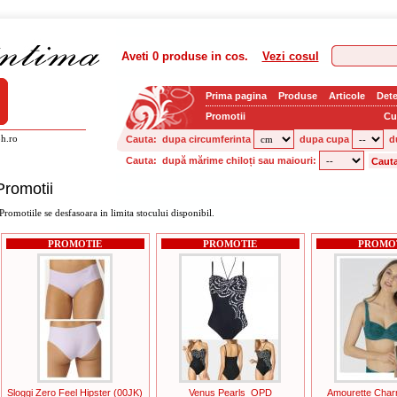
Aveti
0 produse
in cos.
Vezi cosul
Prima pagina
Produse
Articole
Dete
Promotii
Cu
h.ro
Cauta:
dupa circumferinta
dupa cupa
d
Cauta:
după mărime chiloți sau maiouri:
Promotii
Promotiile se desfasoara in limita stocului disponibil.
PROMOTIE
PROMOTIE
PROMO
Sloggi Zero Feel Hipster (00JK)
Venus Pearls_OPD
Amourette Cha