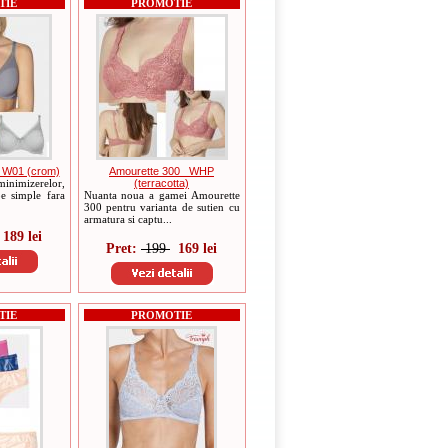
TIE
PROMOTIE
n_W01 (crom)
Amourette 300 _WHP
minimizerelor,
(terracotta)
e simple fara
Nuanta noua a gamei Amourette
300 pentru varianta de sutien cu
armatura si captu...
189 lei
Pret:
199
169 lei
TIE
PROMOTIE