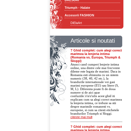
DRESURI
Triumph - Halate
Accesorii FASHION
DiElaArt
Articole si noutati
? Ghid complet: cum alegi corect
marimea la lenjeria intima
(Romania vs. Europa, Triumph &
Sloggi)
Atunci cand cumperi lenjerie intima
online, una dintre cele mai frecvente
dileme este legata de marimi. Daca in
Romania esti obisnuita cu un sistem
numeric (38, 40, 42 etc.), la
brandurile internationale vei gasi
marimi europene (EU) sau litere (S,
M, L). Diferenta poate fi de doua
numere si de aici apar
confuziile.\r\n\r\nIn acest ghid iti
explicam cum sa alegi corect marimea
la lenjeria intima, ce trebuie sa stii
despre marimile romanesti vs.
europene, si cum sa citesti etichetele
brandurilor Triumph si Sloggi.
citeste mai mult
? Ghid complet: cum alegi corect
marimea la lenjeria intima