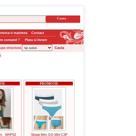
rmina-ti marimea
Contact
m comand ?
Plata si livrare
upa structura
TIE
PROMOTIE
rm _WHP02
Sloggi Men GO Mini C3P