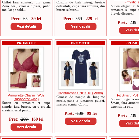
Chilot fara cusaturi, din gama
Costum de baie intreg, bretele
(mystic 
Zero Feel, croiala hipster, putin
detasabile, cupa fara armtura, din
Sutien elegant si 
mai lat pe sold...
burete subtire...
armatura si cupe u
bretele dispuse...
Pret:
65
39 lei
Pret:
369
229 lei
Pret:
239
PROMOTIE
PROMOTIE
PROMO
Nightdresses NDK 10 (M008)
Amourette Charm _W02
Fit Smart_P01
Camasa de noapte de lungime
(raspberry wine)
Sutien din gama rev
medie, pana la jumatatea pulpei,
Sutien cu armatura si cupe
Smart, fara armatu
maneca scurta. Cont...
simple, fara burete, cu o croiala
extensibila cu...
creata special pent...
Pret:
139
99 lei
Pret:
239
Pret:
209
169 lei