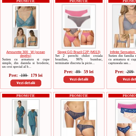
PROMOTIE
PROMOTIE
PROMO
Amourette 300 _W (ocean
Sloggi GO Brazil C2P (M013)
Infinite Sensatio
depths)
Set 2 perechi chilot croiala
Sutien din familia 
Sutien cu armatura si cupe
brazilian, 96% bumbac,
cu armatura si cup
simple, din dantela si broderie,
terminatie discreta la picio...
captuseala sau...
un croi special al b...
Pret:
89
59 lei
Pret:
209
Pret:
199
179 lei
PROMOTIE
PROMOTIE
PROMO