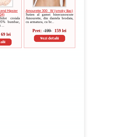
end Hipster
Amourette 300 _W (smoky lilac)
04)
Sutien al gamei binecunoscute
ilot croiala
Amourette, din dantela brodata,
 95% bumbac,
cu armatura, cu br...
 ...
Pret:
199
159 lei
69 lei