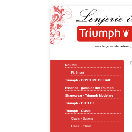
www.lenjerie-intima-triump
Noutati
Fit Smart
Triumph - COSTUME DE BAIE
Essence - gama de lux Triumph
Shapewear - Triumph Modelare
Triumph - OUTLET
Triumph - Clasic
Clasic - Sutiene
Clasic - Chiloti