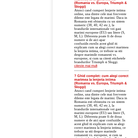
(Romania vs. Europa, Triumph &
Sloggi)
Atunci cand cumperi lenjerie intima
online, una dintre cele mai frecvente
dileme este legata de marimi. Daca in
Romania esti obisnuita cu un sistem
numeric (38, 40, 42 etc.), la
brandurile internationale vei gasi
marimi europene (EU) sau litere (S,
M, L). Diferenta poate fi de doua
numere si de aici apar
confuziile.rnrnIn acest ghid iti
explicam cum sa alegi corect marimea
la lenjeria intima, ce trebuie sa stii
despre marimile romanesti vs.
europene, si cum sa citesti etichetele
brandurilor Triumph si Sloggi.
citeste mai mult
? Ghid complet: cum alegi corect
marimea la lenjeria intima
(Romania vs. Europa, Triumph &
Sloggi)
Atunci cand cumperi lenjerie intima
online, una dintre cele mai frecvente
dileme este legata de marimi. Daca in
Romania esti obisnuita cu un sistem
numeric (38, 40, 42 etc.), la
brandurile internationale vei gasi
marimi europene (EU) sau litere (S,
M, L). Diferenta poate fi de doua
numere si de aici apar confuziile. In
acest ghid iti explicam cum sa alegi
corect marimea la lenjeria intima, ce
trebuie sa stii despre marimile
romanesti vs. europene, si cum sa