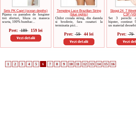
Sets PK Capri (ocean depths)
Tempting Lace Brazilian String
Sloggi 24_7 Week
Pijama cu pantalon de lungime
(blue nights)
C3P (V0
trei sferturi, bluza cu maneca
Chilot croiala string, din dantela
Set 3 perechi ch
scurta, 100% bumbac...
si broderie, fara cusaturi la
hipster, continut
terminatia pici...
un material deosebit
Pret:
189
159 lei
Pret:
59
44 lei
Pret:
79
1
2
3
4
5
6
7
8
9
10
11
12
13
14
15
16