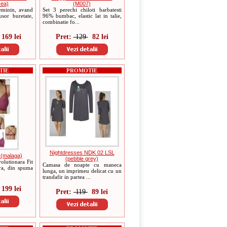
sea)
(M007)
feminin, avand
Set 3 perechi chiloti barbatesti
sor buretate,
96% bumbac, elastic lat in talie,
combinatie fo...
169 lei
Pret:
129
82 lei
TIE
PROMOTIE
Nightdresses NDK 02 LSL
 (malaga)
(pebble grey)
olutionara Fit
Camasa de noapte cu maneca
ra, din spuma
lunga, un imprimeu delicat cu un
trandafir in partea ...
199 lei
Pret:
119
89 lei