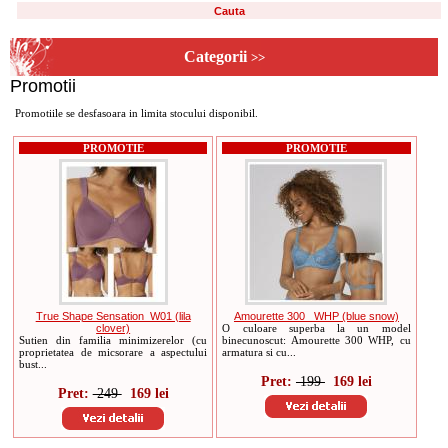
Categorii
>>
Promotii
Promotiile se desfasoara in limita stocului disponibil.
PROMOTIE
PROMOTIE
True Shape Sensation_W01 (lila
Amourette 300 _WHP (blue snow)
clover)
O culoare superba la un model
Sutien din familia minimizerelor (cu
binecunoscut: Amourette 300 WHP, cu
proprietatea de micsorare a aspectului
armatura si cu...
bust...
Pret:
199
169 lei
Pret:
249
169 lei