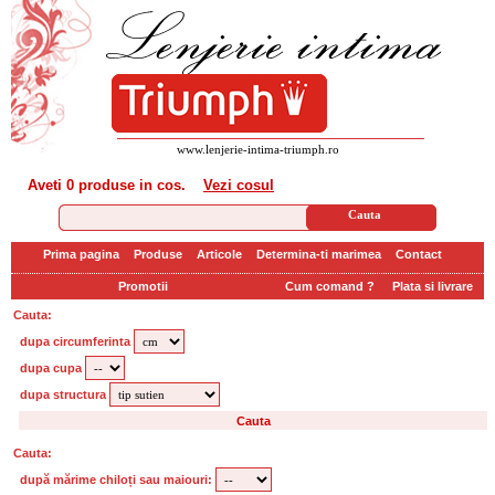
www.lenjerie-intima-triumph.ro
Aveti
0 produse
in cos.
Vezi cosul
Prima pagina
Produse
Articole
Determina-ti marimea
Contact
Promotii
Cum comand ?
Plata si livrare
Cauta:
dupa circumferinta
dupa cupa
dupa structura
Cauta:
după mărime chiloți sau maiouri: