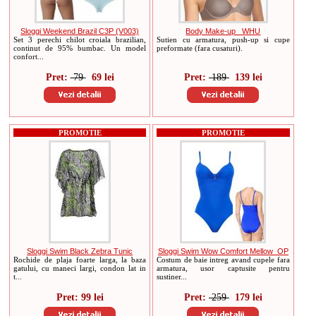
Sloggi Weekend Brazil C3P (V003)
Body Make-up _WHU
Set 3 perechi chilot croiala brazilian,
Sutien cu armatura, push-up si cupe
continut de 95% bumbac. Un model
preformate (fara cusaturi).
confort...
Pret:
79
69 lei
Pret:
189
139 lei
PROMOTIE
PROMOTIE
Sloggi Swim Black Zebra Tunic
Sloggi Swim Wow Comfort Mellow_OP
Rochide de plaja foarte larga, la baza
Costum de baie intreg avand cupele fara
gatului, cu maneci largi, condon lat in
armatura, usor captusite pentru
t...
sustiner...
Pret: 99 lei
Pret:
259
179 lei