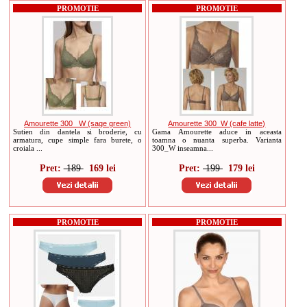
PROMOTIE
PROMOTIE
Amourette 300 _W (sage green)
Amourette 300_W (cafe latte)
Sutien din dantela si broderie, cu
Gama Amourette aduce in aceasta
armatura, cupe simple fara burete, o
toamna o nuanta superba. Varianta
croiala ...
300_W inseamna...
Pret:
189
169 lei
Pret:
199
179 lei
PROMOTIE
PROMOTIE