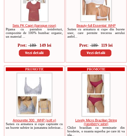
Sets PK Capri (baroque rose)
Beauty-full Essential_WHP
Pijama cu pantalon treisferturi,
Sutien cu armatura si cupe din burete
compozitie de 100% bumbac organic,
usor, care permite trecerea aerului
un material ...
astfel...
Pret:
189
149 lei
Pret:
189
119 lei
PROMOTIE
PROMOTIE
Amourette 300 _WHP (soft v)
Lovely Micro Brazilian String
Sutien cu armatura si cupe captusite cu
(raspberry wine)
un burete subtire in jumatatea inferioar...
Chilot brazilian cu terminatie din
broderie, o nuanta superba pe care iti va
pla...