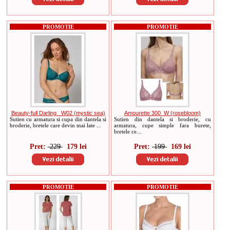
PROMOTIE
PROMOTIE
Beauty-full Darling _W02 (mystic sea)
Amourette 300_W (rosebloom)
Sutien cu armatura si cupa din dantela si
Sutien din dantela si broderie, cu
broderie, bretele care devin mai late ...
armatura, cupe simple fara burete,
bretele ce...
Pret:
229
179 lei
Pret:
199
169 lei
PROMOTIE
PROMOTIE