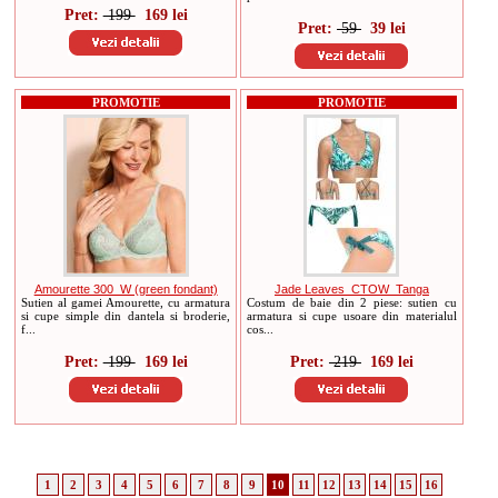
Pret:
199
169 lei
Pret:
59
39 lei
PROMOTIE
PROMOTIE
Amourette 300_W (green fondant)
Jade Leaves_CTOW_Tanga
Sutien al gamei Amourette, cu armatura
Costum de baie din 2 piese: sutien cu
si cupe simple din dantela si broderie,
armatura si cupe usoare din materialul
f...
cos...
Pret:
199
169 lei
Pret:
219
169 lei
1
2
3
4
5
6
7
8
9
10
11
12
13
14
15
16