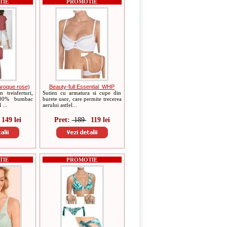
TIE
PROMOTIE
aroque rose)
Beauty-full Essential_WHP
 treisferturi,
Sutien cu armatura si cupe din
100% bumbac
burete usor, care permite trecerea
 ...
aerului astfel...
149 lei
Pret:
189
119 lei
TIE
PROMOTIE