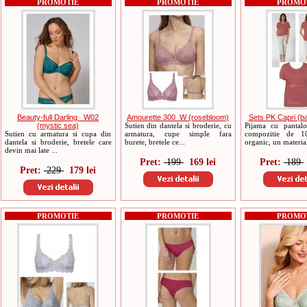
PROMOTIE
PROMOTIE
PROMO
Beauty-full Darling _W02
Amourette 300_W (rosebloom)
Sets PK Capri (b
(mystic sea)
Sutien din dantela si broderie, cu
Pijama cu pantalon
Sutien cu armatura si cupa din
armatura, cupe simple fara
compozitie de 
dantela si broderie, bretele care
burete, bretele ce...
organic, un material
devin mai late ...
Pret:
199
169 lei
Pret:
189
Pret:
229
179 lei
PROMOTIE
PROMOTIE
PROMO