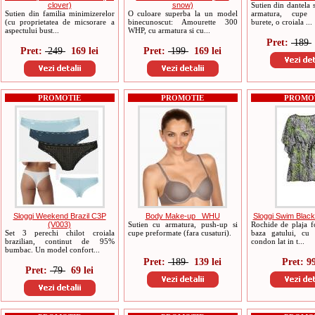
clover)
snow)
Sutien din dantela 
Sutien din familia minimizerelor
O culoare superba la un model
armatura, cupe 
(cu proprietatea de micsorare a
binecunoscut: Amourette 300
burete, o croiala ...
aspectului bust...
WHP, cu armatura si cu...
Pret:
189
Pret:
249
169 lei
Pret:
199
169 lei
PROMOTIE
PROMOTIE
PROMO
Sloggi Weekend Brazil C3P
Body Make-up _WHU
Sloggi Swim Black
(V003)
Sutien cu armatura, push-up si
Rochide de plaja fo
Set 3 perechi chilot croiala
cupe preformate (fara cusaturi).
baza gatului, cu 
brazilian, continut de 95%
condon lat in t...
bumbac. Un model confort...
Pret:
189
139 lei
Pret: 99
Pret:
79
69 lei