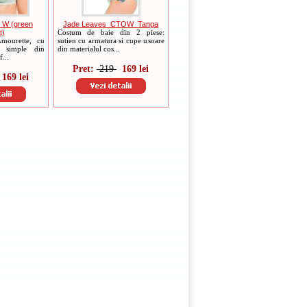
_W (green
Jade Leaves_CTOW_Tanga
t)
Costum de baie din 2 piese:
mourette, cu
sutien cu armatura si cupe usoare
e simple din
din materialul cos...
f...
Pret:
219
169 lei
169 lei