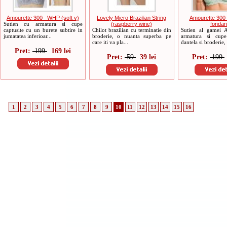
Amourette 300 _WHP (soft v)
Lovely Micro Brazilian String
Amourette 300
Sutien cu armatura si cupe
(raspberry wine)
fondan
captusite cu un burete subtire in
Chilot brazilian cu terminatie din
Sutien al gamei A
jumatatea inferioar...
broderie, o nuanta superba pe
armatura si cup
care iti va pla...
dantela si broderie, 
Pret:
199
169 lei
Pret:
59
39 lei
Pret:
199
1
2
3
4
5
6
7
8
9
10
11
12
13
14
15
16