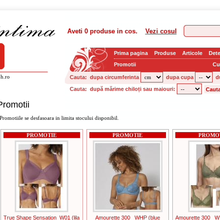
Aveti
0 produse
in cos.
Vezi cosul
Prima pagina
Produse
Articole
Dete
Promotii
Cu
h.ro
Cauta:
dupa circumferinta
dupa cupa
d
Cauta:
după mărime chiloți sau maiouri:
Promotii
Promotiile se desfasoara in limita stocului disponibil.
PROMOTIE
PROMOTIE
PROMO
True Shape Sensation_W01 (lila
Amourette 300 _WHP (blue
Amourette 300 _W 