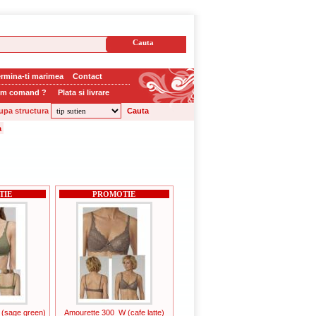
rmina-ti marimea
Contact
m comand ?
Plata si livrare
upa structura
TIE
PROMOTIE
(sage green)
Amourette 300_W (cafe latte)