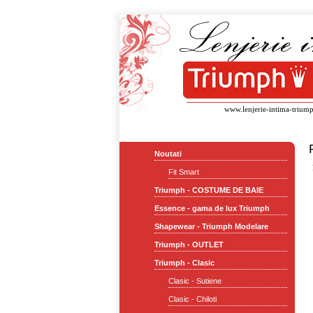
www.lenjerie-intima-triump
Noutati
Fit Smart
Triumph - COSTUME DE BAIE
Essence - gama de lux Triumph
Shapewear - Triumph Modelare
Triumph - OUTLET
Triumph - Clasic
Clasic - Sutiene
Clasic - Chiloti