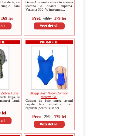
si broderie, cu
Gama Amourette aduce in aceasta
simple fara
toamna o nuanta superba.
Varianta 300_W inseamna...
169 lei
Pret:
199
179 lei
TIE
PROMOTIE
 Zebra Tunic
Sloggi Swim Wow Comfort
arte larga, la
Mellow_OP
maneci largi,
Costum de baie intreg avand
cupele fara armatura, usor
captusite pentru sustiner...
 lei
Pret:
259
179 lei