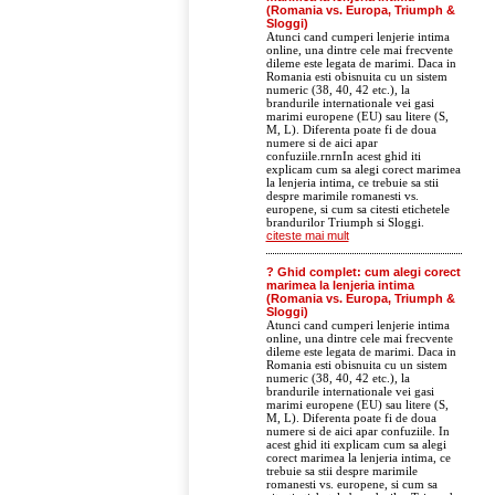
(Romania vs. Europa, Triumph &
Sloggi)
Atunci cand cumperi lenjerie intima
online, una dintre cele mai frecvente
dileme este legata de marimi. Daca in
Romania esti obisnuita cu un sistem
numeric (38, 40, 42 etc.), la
brandurile internationale vei gasi
marimi europene (EU) sau litere (S,
M, L). Diferenta poate fi de doua
numere si de aici apar
confuziile.rnrnIn acest ghid iti
explicam cum sa alegi corect marimea
la lenjeria intima, ce trebuie sa stii
despre marimile romanesti vs.
europene, si cum sa citesti etichetele
brandurilor Triumph si Sloggi.
citeste mai mult
? Ghid complet: cum alegi corect
marimea la lenjeria intima
(Romania vs. Europa, Triumph &
Sloggi)
Atunci cand cumperi lenjerie intima
online, una dintre cele mai frecvente
dileme este legata de marimi. Daca in
Romania esti obisnuita cu un sistem
numeric (38, 40, 42 etc.), la
brandurile internationale vei gasi
marimi europene (EU) sau litere (S,
M, L). Diferenta poate fi de doua
numere si de aici apar confuziile. In
acest ghid iti explicam cum sa alegi
corect marimea la lenjeria intima, ce
trebuie sa stii despre marimile
romanesti vs. europene, si cum sa