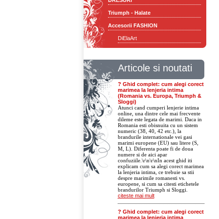
DRESURI
Triumph - Halate
Accesorii FASHION
DiElaArt
Articole si noutati
? Ghid complet: cum alegi corect
marimea la lenjeria intima
(Romania vs. Europa, Triumph &
Sloggi)
Atunci cand cumperi lenjerie intima
online, una dintre cele mai frecvente
dileme este legata de marimi. Daca in
Romania esti obisnuita cu un sistem
numeric (38, 40, 42 etc.), la
brandurile internationale vei gasi
marimi europene (EU) sau litere (S,
M, L). Diferenta poate fi de doua
numere si de aici apar
confuziile.\r\n\r\nIn acest ghid iti
explicam cum sa alegi corect marimea
la lenjeria intima, ce trebuie sa stii
despre marimile romanesti vs.
europene, si cum sa citesti etichetele
brandurilor Triumph si Sloggi.
citeste mai mult
? Ghid complet: cum alegi corect
marimea la lenjeria intima