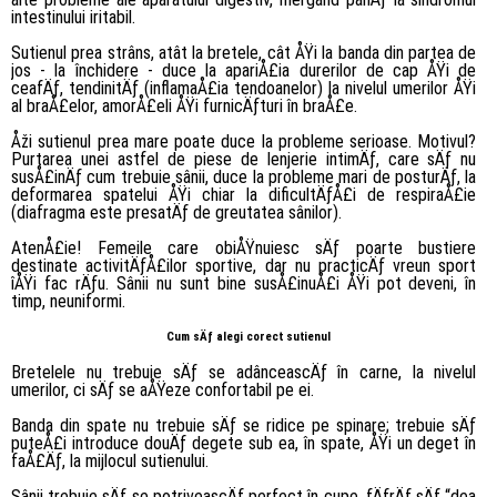
intestinului iritabil.
Sutienul prea strâns, atât la bretele, cât ÅŸi la banda din partea de
jos - la închidere - duce la apariÅ£ia durerilor de cap ÅŸi de
ceafÄƒ, tendinitÄƒ (inflamaÅ£ia tendoanelor) la nivelul umerilor ÅŸi
al braÅ£elor, amorÅ£eli ÅŸi furnicÄƒturi în braÅ£e.
Åži sutienul prea mare poate duce la probleme serioase. Motivul?
Purtarea unei astfel de piese de lenjerie intimÄƒ, care sÄƒ nu
susÅ£inÄƒ cum trebuie sânii, duce la probleme mari de posturÄƒ, la
deformarea spatelui ÅŸi chiar la dificultÄƒÅ£i de respiraÅ£ie
(diafragma este presatÄƒ de greutatea sânilor).
AtenÅ£ie! Femeile care obiÅŸnuiesc sÄƒ poarte bustiere
destinate activitÄƒÅ£ilor sportive, dar nu practicÄƒ vreun sport
îÅŸi fac rÄƒu. Sânii nu sunt bine susÅ£inuÅ£i ÅŸi pot deveni, în
timp, neuniformi.
Cum sÄƒ alegi corect sutienul
Bretelele nu trebuie sÄƒ se adânceascÄƒ în carne, la nivelul
umerilor, ci sÄƒ se aÅŸeze confortabil pe ei.
Banda din spate nu trebuie sÄƒ se ridice pe spinare; trebuie sÄƒ
puteÅ£i introduce douÄƒ degete sub ea, în spate, ÅŸi un deget în
faÅ£Äƒ, la mijlocul sutienului.
Sânii trebuie sÄƒ se potriveascÄƒ perfect în cupe, fÄƒrÄƒ sÄƒ “dea