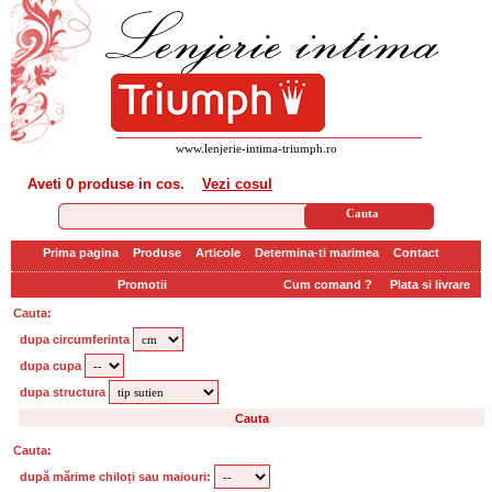
www.lenjerie-intima-triumph.ro
Aveti
0 produse
in cos.
Vezi cosul
Prima pagina
Produse
Articole
Determina-ti marimea
Contact
Promotii
Cum comand ?
Plata si livrare
Cauta:
dupa circumferinta
dupa cupa
dupa structura
Cauta:
după mărime chiloți sau maiouri: