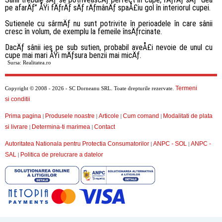
pe afarÄƒ” ÅŸi fÄƒrÄƒ sÄƒ rÄƒmânÄƒ spaÅ£iu gol în interiorul cupei.
Sutienele cu sârmÄƒ nu sunt potrivite în perioadele în care sânii
cresc în volum, de exemplu la femeile însÄƒrcinate.
DacÄƒ sânii ies pe sub sutien, probabil aveÅ£i nevoie de unul cu
cupe mai mari ÅŸi mÄƒsura benzii mai micÄƒ.
Sursa: Realitatea.ro
Termeni
Copyright © 2008 - 2026 - SC Dorneanu SRL. Toate drepturile rezervate.
si conditii
Prima pagina
Produsele noastre
Articole
Cum comand
Modalitati de plata
|
|
|
|
si livrare
Determina-ti marimea
Contact
|
|
Autoritatea Nationala pentru Protectia Consumatorilor
ANPC - SOL
ANPC -
|
|
SAL
Politica de prelucrare a datelor
|