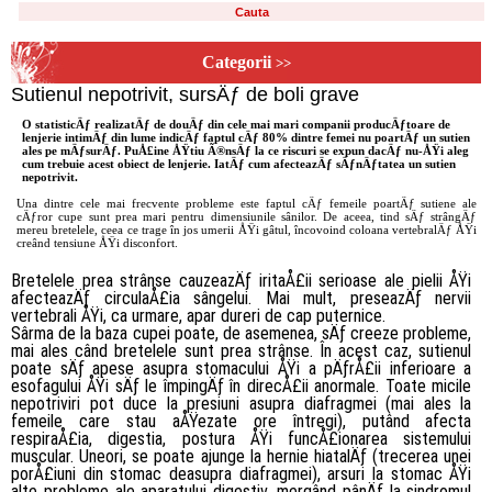
Categorii
>>
Sutienul nepotrivit, sursÄƒ de boli grave
O statisticÄƒ realizatÄƒ de douÄƒ din cele mai mari companii producÄƒtoare de
lenjerie intimÄƒ din lume indicÄƒ faptul cÄƒ 80% dintre femei nu poartÄƒ un sutien
ales pe mÄƒsurÄƒ. PuÅ£ine ÅŸtiu Ã®nsÄƒ la ce riscuri se expun dacÄƒ nu-ÅŸi aleg
cum trebuie acest obiect de lenjerie. IatÄƒ cum afecteazÄƒ sÄƒnÄƒtatea un sutien
nepotrivit.
Una dintre cele mai frecvente probleme este faptul cÄƒ femeile poartÄƒ sutiene ale
cÄƒror cupe sunt prea mari pentru dimensiunile sânilor. De aceea, tind sÄƒ strângÄƒ
mereu bretelele, ceea ce trage în jos umerii ÅŸi gâtul, încovoind coloana vertebralÄƒ ÅŸi
creând tensiune ÅŸi disconfort.
Bretelele prea strânse cauzeazÄƒ iritaÅ£ii serioase ale pielii ÅŸi
afecteazÄƒ circulaÅ£ia sângelui. Mai mult, preseazÄƒ nervii
vertebrali ÅŸi, ca urmare, apar dureri de cap puternice.
Sârma de la baza cupei poate, de asemenea, sÄƒ creeze probleme,
mai ales când bretelele sunt prea strânse. În acest caz, sutienul
poate sÄƒ apese asupra stomacului ÅŸi a pÄƒrÅ£ii inferioare a
esofagului ÅŸi sÄƒ le împingÄƒ în direcÅ£ii anormale. Toate micile
nepotriviri pot duce la presiuni asupra diafragmei (mai ales la
femeile care stau aÅŸezate ore întregi), putând afecta
respiraÅ£ia, digestia, postura ÅŸi funcÅ£ionarea sistemului
muscular. Uneori, se poate ajunge la hernie hiatalÄƒ (trecerea unei
porÅ£iuni din stomac deasupra diafragmei), arsuri la stomac ÅŸi
alte probleme ale aparatului digestiv, mergând pânÄƒ la sindromul