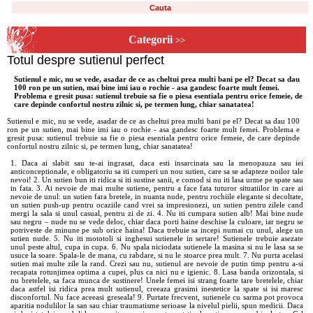
Categorii
>>
Totul despre sutienul perfect
Sutienul e mic, nu se vede, asadar de ce as cheltui prea multi bani pe el? Decat sa dau
100 ron pe un sutien, mai bine imi iau o rochie - asa gandesc foarte mult femei.
Problema e gresit pusa: sutienul trebuie sa fie o piesa esentiala pentru orice femeie, de
care depinde confortul nostru zilnic si, pe termen lung, chiar sanatatea!
Sutienul e mic, nu se vede, asadar de ce as cheltui prea multi bani pe el? Decat sa dau 100
ron pe un sutien, mai bine imi iau o rochie - asa gandesc foarte mult femei. Problema e
gresit pusa: sutienul trebuie sa fie o piesa esentiala pentru orice femeie, de care depinde
confortul nostru zilnic si, pe termen lung, chiar sanatatea!
1. Daca ai slabit sau te-ai ingrasat, daca esti insarcinata sau la menopauza sau iei
anticonceptionale, e obligatoriu sa iti cumperi un nou sutien, care sa se adapteze noilor tale
nevoi! 2. Un sutien bun iti ridica si iti sustine sanii, e comod si nu iti lasa urme pe spate sau
in fata. 3. Ai nevoie de mai multe sutiene, pentru a face fata tuturor situatiilor in care ai
nevoie de unul: un sutien fara bretele, in nuanta nude, pentru rochiile elegante si decoltate,
un sutien push-up pentru ocaziile cand vrei sa impresionezi, un sutien pentru zilele cand
mergi la sala si unul casual, pentru zi de zi. 4. Nu iti cumpara sutien alb! Mai bine nude
sau negru – nude nu se vede deloc, chiar daca porti haine deschise la culoare, iar negru se
potriveste de minune pe sub orice haina! Daca trebuie sa incepi numai cu unul, alege un
sutien nude. 5. Nu iti mototoli si inghesui sutienele in sertare! Sutienele trebuie asezate
unul peste altul, cupa in cupa. 6. Nu spala niciodata sutienele la masina si nu le lasa sa se
usuce la soare. Spala-le de mana, cu rabdare, si nu le stoarce prea mult. 7. Nu purta acelasi
sutien mai multe zile la rand. Crezi sau nu, sutienul are nevoie de putin timp pentru a-si
recapata rotunjimea optima a cupei, plus ca nici nu e igienic. 8. Lasa banda orizontala, si
nu bretelele, sa faca munca de sustinere! Unele femei isi strang foarte tare bretelele, chiar
daca astfel isi ridica prea mult sutienul, creeaza grasimi inestetice la spate si isi maresc
disconfortul. Nu face aceeasi greseala! 9. Purtate frecvent, sutienele cu sarma pot provoca
aparitia nodulilor la san sau chiar traumatisme serioase la nivelul pielii, spun medicii. Daca