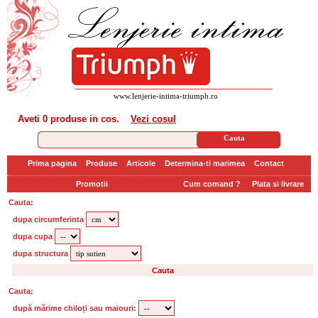
www.lenjerie-intima-triumph.ro
Aveti
0 produse
in cos.
Vezi cosul
Prima pagina
Produse
Articole
Determina-ti marimea
Contact
Promotii
Cum comand ?
Plata si livrare
Cauta:
dupa circumferinta
dupa cupa
dupa structura
Cauta:
după mărime chiloți sau maiouri: