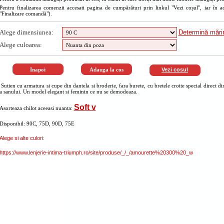
Pentru finalizarea comenzii accesati pagina de cumpărături prin linkul "Vezi coșul", iar în a
"Finalizare comandă").
Alege dimensiunea:
Determină măr
Alege culoarea:
Vezi cosul
Sutien cu armatura si cupe din dantela si broderie, fara burete, cu bretele croite special direct di
a sanului. Un model elegant si feminin ce nu se demodeaza.
Soft v
Asorteaza chilot aceeasi nuanta:
Disponibil: 90C, 75D, 90D, 75E
Alege si alte culori:
https://www.lenjerie-intima-triumph.ro/site/produse/_/_/amourette%20300%20_w