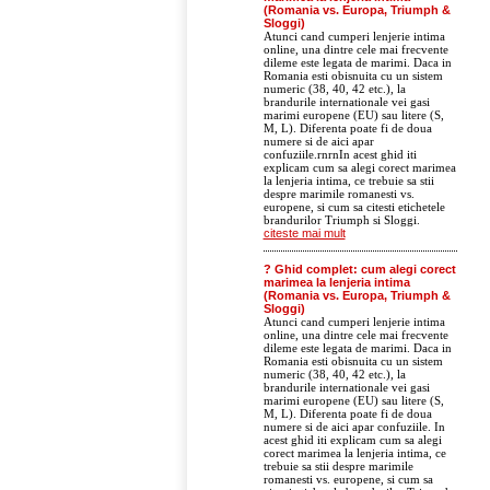
(Romania vs. Europa, Triumph &
Sloggi)
Atunci cand cumperi lenjerie intima
online, una dintre cele mai frecvente
dileme este legata de marimi. Daca in
Romania esti obisnuita cu un sistem
numeric (38, 40, 42 etc.), la
brandurile internationale vei gasi
marimi europene (EU) sau litere (S,
M, L). Diferenta poate fi de doua
numere si de aici apar
confuziile.rnrnIn acest ghid iti
explicam cum sa alegi corect marimea
la lenjeria intima, ce trebuie sa stii
despre marimile romanesti vs.
europene, si cum sa citesti etichetele
brandurilor Triumph si Sloggi.
citeste mai mult
? Ghid complet: cum alegi corect
marimea la lenjeria intima
(Romania vs. Europa, Triumph &
Sloggi)
Atunci cand cumperi lenjerie intima
online, una dintre cele mai frecvente
dileme este legata de marimi. Daca in
Romania esti obisnuita cu un sistem
numeric (38, 40, 42 etc.), la
brandurile internationale vei gasi
marimi europene (EU) sau litere (S,
M, L). Diferenta poate fi de doua
numere si de aici apar confuziile. In
acest ghid iti explicam cum sa alegi
corect marimea la lenjeria intima, ce
trebuie sa stii despre marimile
romanesti vs. europene, si cum sa