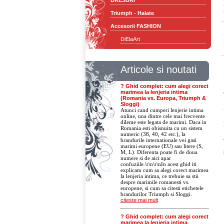
DRESURI
Triumph - Halate
Accesorii FASHION
DiElaArt
Articole si noutati
? Ghid complet: cum alegi corect
marimea la lenjeria intima
(Romania vs. Europa, Triumph &
Sloggi)
Atunci cand cumperi lenjerie intima
online, una dintre cele mai frecvente
dileme este legata de marimi. Daca in
Romania esti obisnuita cu un sistem
numeric (38, 40, 42 etc.), la
brandurile internationale vei gasi
marimi europene (EU) sau litere (S,
M, L). Diferenta poate fi de doua
numere si de aici apar
confuziile.\r\n\r\nIn acest ghid iti
explicam cum sa alegi corect marimea
la lenjeria intima, ce trebuie sa stii
despre marimile romanesti vs.
europene, si cum sa citesti etichetele
brandurilor Triumph si Sloggi.
citeste mai mult
? Ghid complet: cum alegi corect
marimea la lenjeria intima