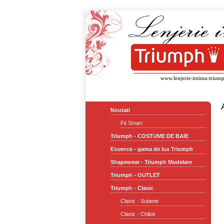
www.lenjerie-intima-triump
Noutati
Fit Smart
Triumph - COSTUME DE BAIE
Essence - gama de lux Triumph
Shapewear - Triumph Modelare
Triumph - OUTLET
Triumph - Clasic
Clasic - Sutiene
Clasic - Chiloti