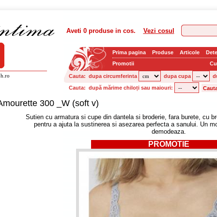
Aveti
0 produse
in cos.
Vezi cosul
Prima pagina
Produse
Articole
Dete
Promotii
Cu
h.ro
Cauta:
dupa circumferinta
dupa cupa
d
Cauta:
după mărime chiloți sau maiouri:
Amourette 300 _W (soft v)
Sutien cu armatura si cupe din dantela si broderie, fara burete, cu br
pentru a ajuta la sustinerea si asezarea perfecta a sanului. Un m
demodeaza.
PROMOTIE