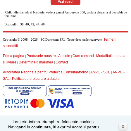
Vezi cosul
Chilot din dantela si broderie, vedeta gamei Amourette 300, croiala eleganta si deosebit de
feminina.
Disponibil: 38, 40, 42, 44, 46
Termeni
Copyright © 2008 - 2026 - SC Dorneanu SRL. Toate drepturile rezervate.
si conditii
Prima pagina
Produsele noastre
Articole
Cum comand
Modalitati de plata
|
|
|
|
si livrare
Determina-ti marimea
Contact
|
|
Autoritatea Nationala pentru Protectia Consumatorilor
ANPC - SOL
ANPC -
|
|
SAL
Politica de prelucrare a datelor
|
Lenjerie-intima-triumph.ro foloseste cookies.
X
Navigand in continuare, iti exprimi acordul pentru