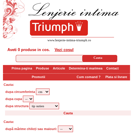
www.lenjerie-intima-triumph.ro
Aveti
0 produse
in cos.
Vezi cosul
Prima pagina
Produse
Articole
Determina-ti marimea
Contact
Promotii
Cum comand ?
Plata si livrare
Cauta:
dupa circumferinta
dupa cupa
dupa structura
Cauta:
după mărime chiloți sau maiouri: