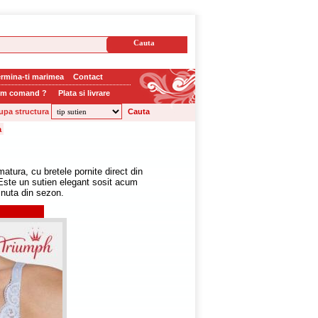
rmina-ti marimea
Contact
m comand ?
Plata si livrare
upa structura
tura, cu bretele pornite direct din
 Este un sutien elegant sosit acum
tinuta din sezon.