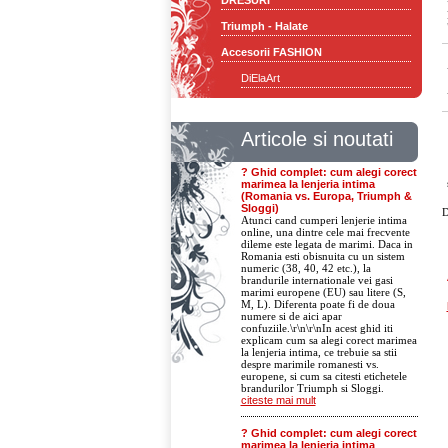
DRESURI
Triumph - Halate
Accesorii FASHION
DiElaArt
Articole si noutati
? Ghid complet: cum alegi corect
marimea la lenjeria intima
(Romania vs. Europa, Triumph &
Sloggi)
D
Atunci cand cumperi lenjerie intima
online, una dintre cele mai frecvente
dileme este legata de marimi. Daca in
Romania esti obisnuita cu un sistem
numeric (38, 40, 42 etc.), la
brandurile internationale vei gasi
marimi europene (EU) sau litere (S,
M, L). Diferenta poate fi de doua
numere si de aici apar
confuziile.\r\n\r\nIn acest ghid iti
explicam cum sa alegi corect marimea
la lenjeria intima, ce trebuie sa stii
despre marimile romanesti vs.
europene, si cum sa citesti etichetele
brandurilor Triumph si Sloggi.
citeste mai mult
? Ghid complet: cum alegi corect
marimea la lenjeria intima