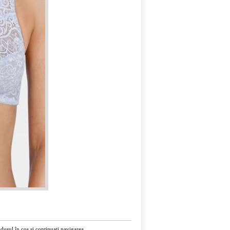
usul în cos și continuați navigarea.