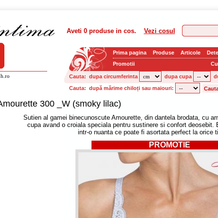
Aveti
0 produse
in cos.
Vezi cosul
Prima pagina
Produse
Articole
Dete
Promotii
Cu
h.ro
Cauta:
dupa circumferinta
dupa cupa
d
Cauta:
după mărime chiloți sau maiouri:
Amourette 300 _W (smoky lilac)
Sutien al gamei binecunoscute Amourette, din dantela brodata, cu arma
cupa avand o croiala speciala pentru sustinere si confort deosebit.
intr-o nuanta ce poate fi asortata perfect la orice 
PROMOTIE