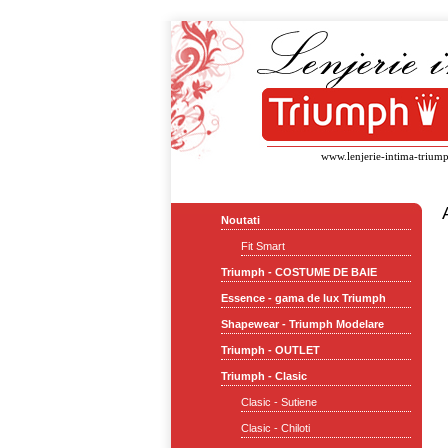
www.lenjerie-intima-triump
Noutati
Fit Smart
Triumph - COSTUME DE BAIE
Essence - gama de lux Triumph
Shapewear - Triumph Modelare
Triumph - OUTLET
Triumph - Clasic
Clasic - Sutiene
Clasic - Chiloti