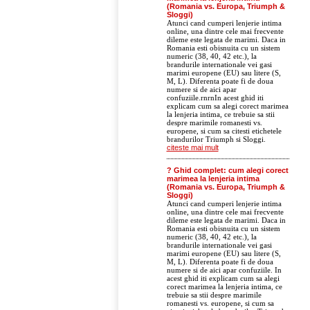
(Romania vs. Europa, Triumph &
Sloggi)
Atunci cand cumperi lenjerie intima
online, una dintre cele mai frecvente
dileme este legata de marimi. Daca in
Romania esti obisnuita cu un sistem
numeric (38, 40, 42 etc.), la
brandurile internationale vei gasi
marimi europene (EU) sau litere (S,
M, L). Diferenta poate fi de doua
numere si de aici apar
confuziile.rnrnIn acest ghid iti
explicam cum sa alegi corect marimea
la lenjeria intima, ce trebuie sa stii
despre marimile romanesti vs.
europene, si cum sa citesti etichetele
brandurilor Triumph si Sloggi.
citeste mai mult
? Ghid complet: cum alegi corect
marimea la lenjeria intima
(Romania vs. Europa, Triumph &
Sloggi)
Atunci cand cumperi lenjerie intima
online, una dintre cele mai frecvente
dileme este legata de marimi. Daca in
Romania esti obisnuita cu un sistem
numeric (38, 40, 42 etc.), la
brandurile internationale vei gasi
marimi europene (EU) sau litere (S,
M, L). Diferenta poate fi de doua
numere si de aici apar confuziile. In
acest ghid iti explicam cum sa alegi
corect marimea la lenjeria intima, ce
trebuie sa stii despre marimile
romanesti vs. europene, si cum sa