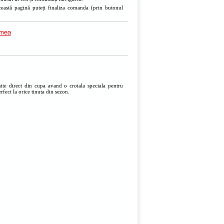
ceastă pagină puteți finaliza comanda (prin butonul
imea
te direct din cupa avand o croiala speciala pentru
rfect la orice tinuta din sezon.