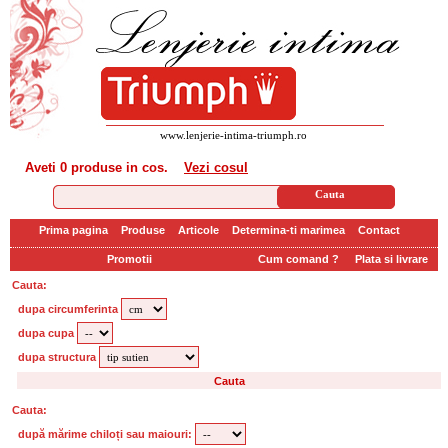
www.lenjerie-intima-triumph.ro
Aveti
0 produse
in cos.
Vezi cosul
Prima pagina
Produse
Articole
Determina-ti marimea
Contact
Promotii
Cum comand ?
Plata si livrare
Cauta:
dupa circumferinta
dupa cupa
dupa structura
Cauta:
după mărime chiloți sau maiouri: