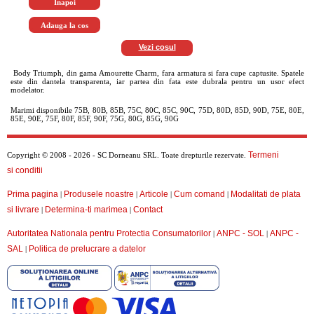
Vezi cosul
Body Triumph, din gama Amourette Charm, fara armatura si fara cupe captusite. Spatele
este din dantela transparenta, iar partea din fata este dubrala pentru un usor efect
modelator.
Marimi disponibile 75B, 80B, 85B, 75C, 80C, 85C, 90C, 75D, 80D, 85D, 90D, 75E, 80E,
85E, 90E, 75F, 80F, 85F, 90F, 75G, 80G, 85G, 90G
Termeni
Copyright © 2008 - 2026 - SC Dorneanu SRL. Toate drepturile rezervate.
si conditii
Prima pagina
Produsele noastre
Articole
Cum comand
Modalitati de plata
|
|
|
|
si livrare
Determina-ti marimea
Contact
|
|
Autoritatea Nationala pentru Protectia Consumatorilor
ANPC - SOL
ANPC -
|
|
SAL
Politica de prelucrare a datelor
|