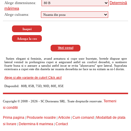
Alege dimensiunea:
Determină
mărimea
Alege culoarea:
Vezi cosul
Sutien elegant si feminin, avand armatura si cupe usor buretate, bretele dispuse spre
lateral venind in prelungirea cupei si asigurand astfel un confort deosebit, o sustinere
foarte buna si o asezare a sanului astfel incat se evita "alunecarea" spre lateral. Suprafata
exterioara a cupei este din dantela iar nuanta deosebita ne face sa nu ezitam sa ni-l dorim.
Alege si alte variante de culori! Click aici!
Disponibil: 80B, 85B, 75D, 90D, 80E, 85E
Termeni
Copyright © 2008 - 2026 - SC Dorneanu SRL. Toate drepturile rezervate.
si conditii
Prima pagina
Produsele noastre
Articole
Cum comand
Modalitati de plata
|
|
|
|
si livrare
Determina-ti marimea
Contact
|
|