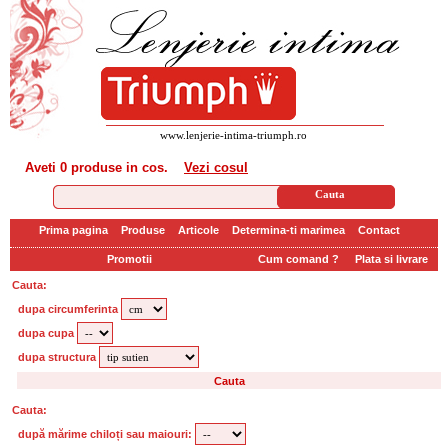
www.lenjerie-intima-triumph.ro
Aveti
0 produse
in cos.
Vezi cosul
Prima pagina
Produse
Articole
Determina-ti marimea
Contact
Promotii
Cum comand ?
Plata si livrare
Cauta:
dupa circumferinta
dupa cupa
dupa structura
Cauta:
după mărime chiloți sau maiouri: