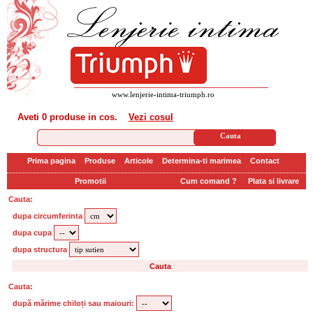
www.lenjerie-intima-triumph.ro
Aveti
0 produse
in cos.
Vezi cosul
Prima pagina
Produse
Articole
Determina-ti marimea
Contact
Promotii
Cum comand ?
Plata si livrare
Cauta:
dupa circumferinta
dupa cupa
dupa structura
Cauta:
după mărime chiloți sau maiouri: