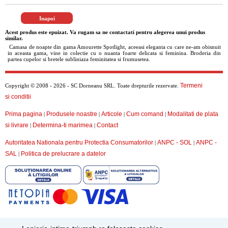
Acest produs este epuizat. Va rugam sa ne contactati pentru alegerea unui produs
similar.
Camasa de noapte din gama Amourette Spotlight, aceeasi eleganta cu care ne-am obisnuit
in aceasta gama, vine in colectie cu o nuanta foarte delicata si feminina. Broderia din
partea cupelor si bretele subliniaza feminitatea si frumusetea.
Termeni
Copyright © 2008 - 2026 - SC Dorneanu SRL. Toate drepturile rezervate.
si conditii
Prima pagina
Produsele noastre
Articole
Cum comand
Modalitati de plata
|
|
|
|
si livrare
Determina-ti marimea
Contact
|
|
Autoritatea Nationala pentru Protectia Consumatorilor
ANPC - SOL
ANPC -
|
|
SAL
Politica de prelucrare a datelor
|