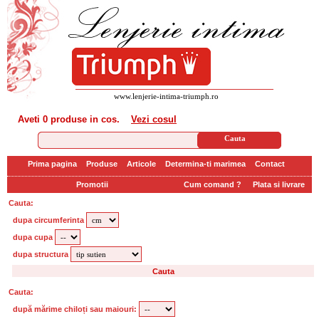
www.lenjerie-intima-triumph.ro
Aveti
0 produse
in cos.
Vezi cosul
Prima pagina
Produse
Articole
Determina-ti marimea
Contact
Promotii
Cum comand ?
Plata si livrare
Cauta:
dupa circumferinta
dupa cupa
dupa structura
Cauta:
după mărime chiloți sau maiouri: