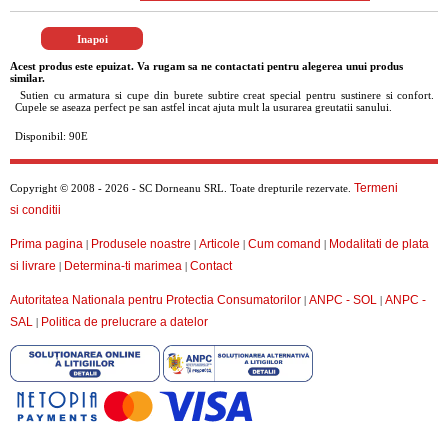
Acest produs este epuizat. Va rugam sa ne contactati pentru alegerea unui produs
similar.
Sutien cu armatura si cupe din burete subtire creat special pentru sustinere si confort.
Cupele se aseaza perfect pe san astfel incat ajuta mult la usurarea greutatii sanului.
Disponibil: 90E
Termeni
Copyright © 2008 - 2026 - SC Dorneanu SRL. Toate drepturile rezervate.
si conditii
Prima pagina
Produsele noastre
Articole
Cum comand
Modalitati de plata
|
|
|
|
si livrare
Determina-ti marimea
Contact
|
|
Autoritatea Nationala pentru Protectia Consumatorilor
ANPC - SOL
ANPC -
|
|
SAL
Politica de prelucrare a datelor
|