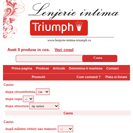
www.lenjerie-intima-triumph.ro
Aveti
0 produse
in cos.
Vezi cosul
Prima pagina
Produse
Articole
Determina-ti marimea
Contact
Promotii
Cum comand ?
Plata si livrare
Cauta:
dupa circumferinta
dupa cupa
dupa structura
Cauta:
după mărime chiloți sau maiouri: