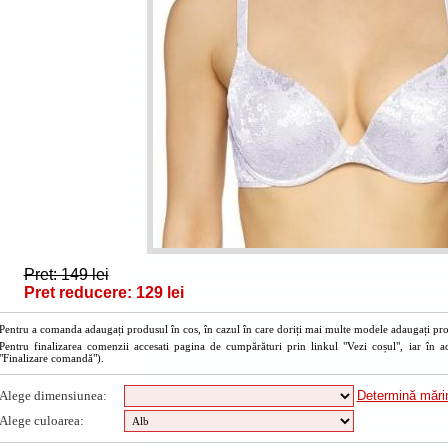
Pret: 149 lei
Pret reducere: 129 lei
Pentru a comanda adaugați produsul în cos, în cazul în care doriți mai multe modele adaugați prod
Pentru finalizarea comenzii accesati pagina de cumpărături prin linkul "Vezi coșul", iar în a
"Finalizare comandă").
Alege dimensiunea:
Determină măr
Alege culoarea: