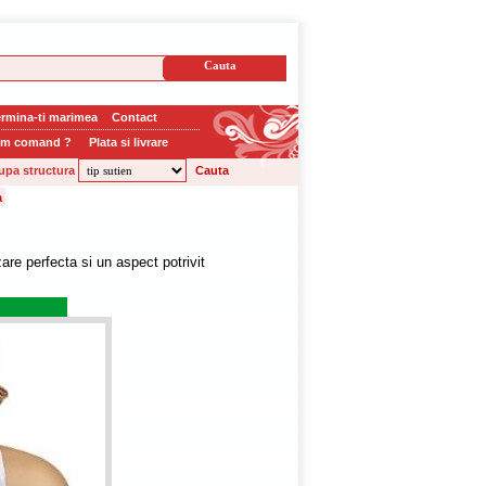
rmina-ti marimea
Contact
m comand ?
Plata si livrare
upa structura
are perfecta si un aspect potrivit