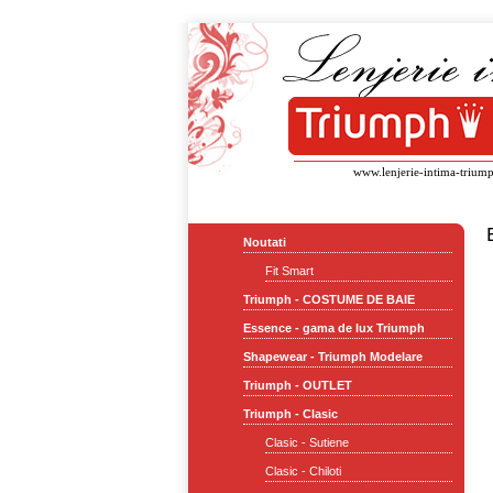
www.lenjerie-intima-triump
Noutati
Fit Smart
Triumph - COSTUME DE BAIE
Essence - gama de lux Triumph
Shapewear - Triumph Modelare
Triumph - OUTLET
Triumph - Clasic
Clasic - Sutiene
Clasic - Chiloti