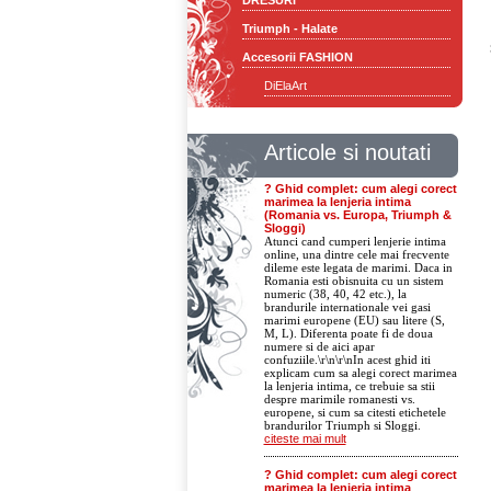
DRESURI
Triumph - Halate
Accesorii FASHION
DiElaArt
Articole si noutati
? Ghid complet: cum alegi corect
marimea la lenjeria intima
(Romania vs. Europa, Triumph &
Sloggi)
Atunci cand cumperi lenjerie intima
online, una dintre cele mai frecvente
dileme este legata de marimi. Daca in
Romania esti obisnuita cu un sistem
numeric (38, 40, 42 etc.), la
brandurile internationale vei gasi
marimi europene (EU) sau litere (S,
M, L). Diferenta poate fi de doua
numere si de aici apar
confuziile.\r\n\r\nIn acest ghid iti
explicam cum sa alegi corect marimea
la lenjeria intima, ce trebuie sa stii
despre marimile romanesti vs.
europene, si cum sa citesti etichetele
brandurilor Triumph si Sloggi.
citeste mai mult
? Ghid complet: cum alegi corect
marimea la lenjeria intima