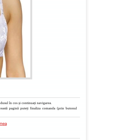
usul în cos și continuați navigarea.
ceastă pagină puteți finaliza comanda (prin butonul
imea