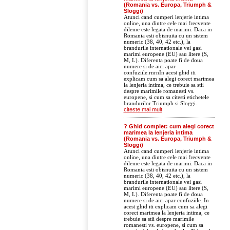
(Romania vs. Europa, Triumph &
Sloggi)
Atunci cand cumperi lenjerie intima
online, una dintre cele mai frecvente
dileme este legata de marimi. Daca in
Romania esti obisnuita cu un sistem
numeric (38, 40, 42 etc.), la
brandurile internationale vei gasi
marimi europene (EU) sau litere (S,
M, L). Diferenta poate fi de doua
numere si de aici apar
confuziile.rnrnIn acest ghid iti
explicam cum sa alegi corect marimea
la lenjeria intima, ce trebuie sa stii
despre marimile romanesti vs.
europene, si cum sa citesti etichetele
brandurilor Triumph si Sloggi.
citeste mai mult
? Ghid complet: cum alegi corect
marimea la lenjeria intima
(Romania vs. Europa, Triumph &
Sloggi)
Atunci cand cumperi lenjerie intima
online, una dintre cele mai frecvente
dileme este legata de marimi. Daca in
Romania esti obisnuita cu un sistem
numeric (38, 40, 42 etc.), la
brandurile internationale vei gasi
marimi europene (EU) sau litere (S,
M, L). Diferenta poate fi de doua
numere si de aici apar confuziile. In
acest ghid iti explicam cum sa alegi
corect marimea la lenjeria intima, ce
trebuie sa stii despre marimile
romanesti vs. europene, si cum sa