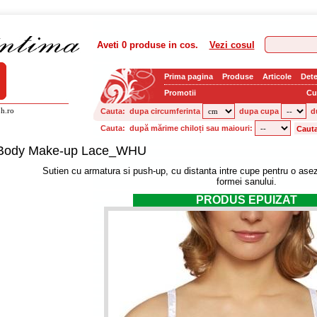
Aveti
0 produse
in cos.
Vezi cosul
Prima pagina
Produse
Articole
Dete
Promotii
Cu
h.ro
Cauta:
dupa circumferinta
dupa cupa
d
Cauta:
după mărime chiloți sau maiouri:
Body Make-up Lace_WHU
Sutien cu armatura si push-up, cu distanta intre cupe pentru o asez
formei sanului.
PRODUS EPUIZAT