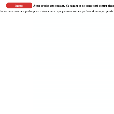
Acest produs este epuizat. Va rugam sa ne contactati pentru alege
Sutien cu armatura si push-up, cu distanta intre cupe pentru o asezare perfecta si un aspect potri