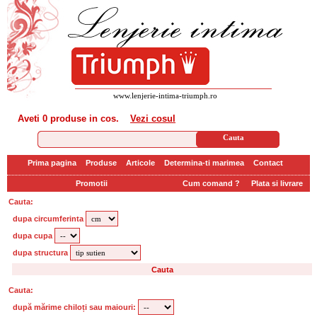
www.lenjerie-intima-triumph.ro
Aveti
0 produse
in cos.
Vezi cosul
Prima pagina
Produse
Articole
Determina-ti marimea
Contact
Promotii
Cum comand ?
Plata si livrare
Cauta:
dupa circumferinta
dupa cupa
dupa structura
Cauta:
după mărime chiloți sau maiouri: