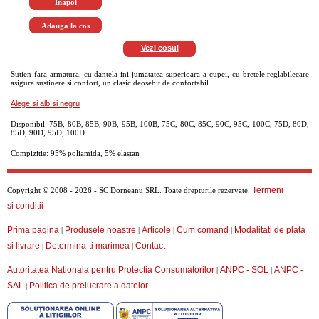
Vezi cosul
Sutien fara armatura, cu dantela ini jumatatea superioara a cupei, cu bretele reglabilecare
asigura sustinere si confort, un clasic deosebit de confortabil.
Alege si alb si negru
Disponibil: 75B, 80B, 85B, 90B, 95B, 100B, 75C, 80C, 85C, 90C, 95C, 100C, 75D, 80D,
85D, 90D, 95D, 100D
Compizitie: 95% poliamida, 5% elastan
Termeni
Copyright © 2008 - 2026 - SC Dorneanu SRL. Toate drepturile rezervate.
si conditii
Prima pagina
Produsele noastre
Articole
Cum comand
Modalitati de plata
|
|
|
|
si livrare
Determina-ti marimea
Contact
|
|
Autoritatea Nationala pentru Protectia Consumatorilor
ANPC - SOL
ANPC -
|
|
SAL
Politica de prelucrare a datelor
|