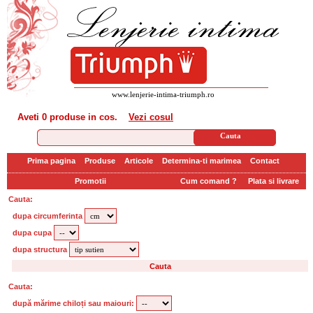
www.lenjerie-intima-triumph.ro
Aveti
0 produse
in cos.
Vezi cosul
Prima pagina
Produse
Articole
Determina-ti marimea
Contact
Promotii
Cum comand ?
Plata si livrare
Cauta:
dupa circumferinta
dupa cupa
dupa structura
Cauta:
după mărime chiloți sau maiouri: