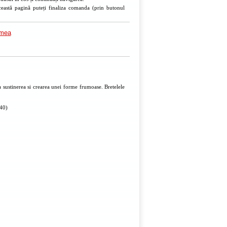
ceastă pagină puteți finaliza comanda (prin butonul
imea
 sustinerea si crearea unei forme frumoase. Bretelele
 40)