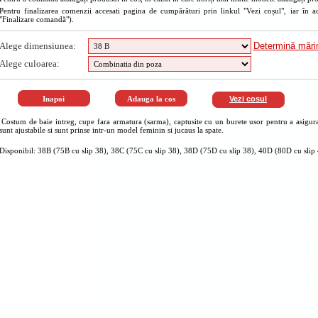
Pentru finalizarea comenzii accesati pagina de cumpărături prin linkul "Vezi coșul", iar în a
"Finalizare comandă").
Alege dimensiunea:
Determină măr
Alege culoarea:
Vezi cosul
Costum de baie intreg, cupe fara armatura (sarma), captusite cu un burete usor pentru a asigura
sunt ajustabile si sunt prinse intr-un model feminin si jucaus la spate.
Disponibil: 38B (75B cu slip 38), 38C (75C cu slip 38), 38D (75D cu slip 38), 40D (80D cu slip