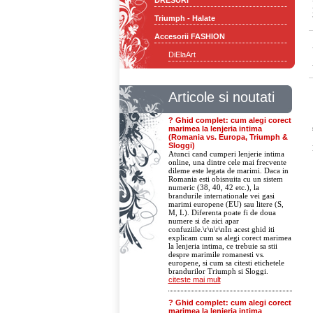
DRESURI
Triumph - Halate
Accesorii FASHION
DiElaArt
Articole si noutati
? Ghid complet: cum alegi corect
marimea la lenjeria intima
(Romania vs. Europa, Triumph &
Sloggi)
Atunci cand cumperi lenjerie intima
online, una dintre cele mai frecvente
dileme este legata de marimi. Daca in
Romania esti obisnuita cu un sistem
numeric (38, 40, 42 etc.), la
brandurile internationale vei gasi
marimi europene (EU) sau litere (S,
M, L). Diferenta poate fi de doua
numere si de aici apar
confuziile.\r\n\r\nIn acest ghid iti
explicam cum sa alegi corect marimea
la lenjeria intima, ce trebuie sa stii
despre marimile romanesti vs.
europene, si cum sa citesti etichetele
brandurilor Triumph si Sloggi.
citeste mai mult
? Ghid complet: cum alegi corect
marimea la lenjeria intima