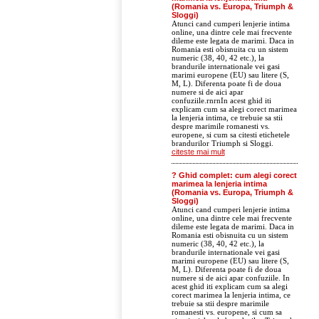
(Romania vs. Europa, Triumph &
Sloggi)
Atunci cand cumperi lenjerie intima
online, una dintre cele mai frecvente
dileme este legata de marimi. Daca in
Romania esti obisnuita cu un sistem
numeric (38, 40, 42 etc.), la
brandurile internationale vei gasi
marimi europene (EU) sau litere (S,
M, L). Diferenta poate fi de doua
numere si de aici apar
confuziile.rnrnIn acest ghid iti
explicam cum sa alegi corect marimea
la lenjeria intima, ce trebuie sa stii
despre marimile romanesti vs.
europene, si cum sa citesti etichetele
brandurilor Triumph si Sloggi.
citeste mai mult
? Ghid complet: cum alegi corect
marimea la lenjeria intima
(Romania vs. Europa, Triumph &
Sloggi)
Atunci cand cumperi lenjerie intima
online, una dintre cele mai frecvente
dileme este legata de marimi. Daca in
Romania esti obisnuita cu un sistem
numeric (38, 40, 42 etc.), la
brandurile internationale vei gasi
marimi europene (EU) sau litere (S,
M, L). Diferenta poate fi de doua
numere si de aici apar confuziile. In
acest ghid iti explicam cum sa alegi
corect marimea la lenjeria intima, ce
trebuie sa stii despre marimile
romanesti vs. europene, si cum sa