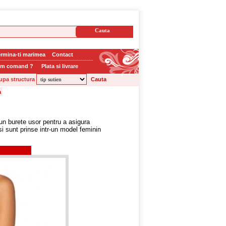
rmina-ti marimea
Contact
m comand ?
Plata si livrare
upa structura
un burete usor pentru a asigura
si sunt prinse intr-un model feminin