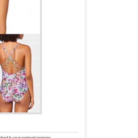
usul în cos și continuați navigarea.