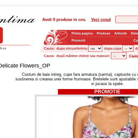
Aveti
0 produse
in cos.
Vezi cosul
Prima pagina
Produse
Articole
Dete
Promotii
Cu
h.ro
Cauta:
dupa circumferinta
dupa cupa
d
Cauta:
după mărime chiloți sau maiouri:
Delicate Flowers_OP
Costum de baie intreg, cupe fara armatura (sarma), captusite cu 
sustinerea si crearea unei forme frumoase. Bretelele sunt ajustabile 
si jucaus la spate.
PROMOTIE