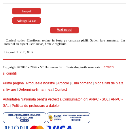
Vezi cosul
Clasicul sutien Elastiform revine in forta pe culoarea pielii. Sutien fara armatura, din
material cu aspect usor lucios, bretele reglabile.
Disponibil: 75B, 80B
Termeni
Copyright © 2008 - 2026 - SC Dorneanu SRL. Toate drepturile rezervate.
si conditii
Prima pagina
Produsele noastre
Articole
Cum comand
Modalitati de plata
|
|
|
|
si livrare
Determina-ti marimea
Contact
|
|
Autoritatea Nationala pentru Protectia Consumatorilor
ANPC - SOL
ANPC -
|
|
SAL
Politica de prelucrare a datelor
|