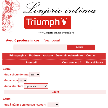
www.lenjerie-intima-triumph.ro
Aveti
0 produse
in cos.
Vezi cosul
Prima pagina
Produse
Articole
Determina-ti marimea
Contact
Promotii
Cum comand ?
Plata si livrare
Cauta:
dupa circumferinta
dupa cupa
dupa structura
Cauta:
după mărime chiloți sau maiouri: