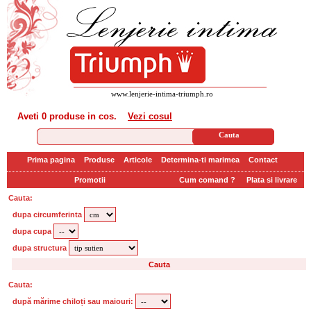
www.lenjerie-intima-triumph.ro
Aveti
0 produse
in cos.
Vezi cosul
Prima pagina
Produse
Articole
Determina-ti marimea
Contact
Promotii
Cum comand ?
Plata si livrare
Cauta:
dupa circumferinta
dupa cupa
dupa structura
Cauta:
după mărime chiloți sau maiouri: