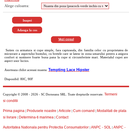
Alege culoarea:
Vezi cosul
Sutien cu armatura si cupe simple, fara captuseala, din familia celor cu proprietatea de
micsorare a aspectului bustului, cu bretele care se latesc in zona umarului pentru a asigura
confort si sustinere foarte buna pana la cupe si circumferinte mari. Materialul cupei are
aspect usor lucios.
Tempting Lace Hipster
Asorteaza chilot aceeasi nuanta:
Disponibil: 80C, 90F
Termeni
Copyright © 2008 - 2026 - SC Dorneanu SRL. Toate drepturile rezervate.
si conditii
Prima pagina
Produsele noastre
Articole
Cum comand
Modalitati de plata
|
|
|
|
si livrare
Determina-ti marimea
Contact
|
|
Autoritatea Nationala pentru Protectia Consumatorilor
ANPC - SOL
ANPC -
|
|