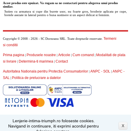
Acest produs este epuizat. Va rugam sa ne contactati pentru alegerea unui produs
similar.
Sutien cu armatura si cupe din burete usor, nu foarte gros, broderie aplicata pe cupe,
bretele asezate in lateral pentru o buna sustinere si un aspect delicat si feminin.
Termeni
Copyright © 2008 - 2026 - SC Dorneanu SRL. Toate drepturile rezervate.
si conditii
Prima pagina
Produsele noastre
Articole
Cum comand
Modalitati de plata
|
|
|
|
si livrare
Determina-ti marimea
Contact
|
|
Autoritatea Nationala pentru Protectia Consumatorilor
ANPC - SOL
ANPC -
|
|
SAL
Politica de prelucrare a datelor
|
Lenjerie-intima-triumph.ro foloseste cookies.
X
Navigand in continuare, iti exprimi acordul pentru