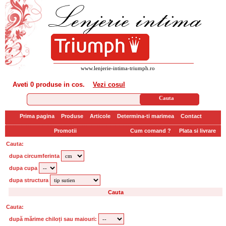
www.lenjerie-intima-triumph.ro
Aveti
0 produse
in cos.
Vezi cosul
Prima pagina
Produse
Articole
Determina-ti marimea
Contact
Promotii
Cum comand ?
Plata si livrare
Cauta:
dupa circumferinta
dupa cupa
dupa structura
Cauta:
după mărime chiloți sau maiouri: