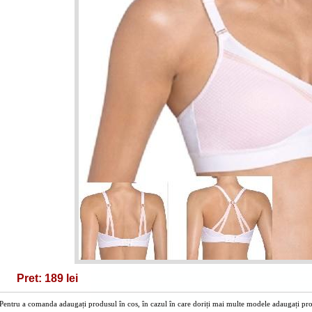
Pret: 189 lei
Pentru a comanda adaugați produsul în cos, în cazul în care doriți mai multe modele adaugați prod