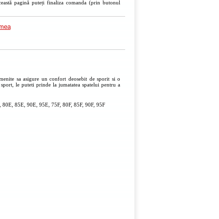
ceastă pagină puteți finaliza comanda (prin butonul
imea
menite sa asigure un confort deosebit de sporit si o
 sport, le puteti prinde la jumatatea spatelui pentru a
 80E, 85E, 90E, 95E, 75F, 80F, 85F, 90F, 95F