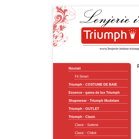
www.lenjerie-intima-triump
Noutati
Fit Smart
Triumph - COSTUME DE BAIE
Essence - gama de lux Triumph
Shapewear - Triumph Modelare
Triumph - OUTLET
Triumph - Clasic
Clasic - Sutiene
Clasic - Chiloti