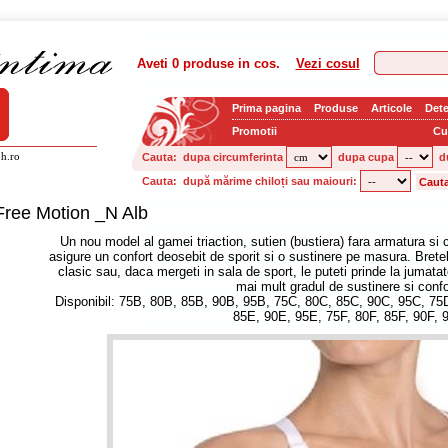
Aveti
0 produse
in cos.
Vezi cosul
Prima pagina
Produse
Articole
Dete
Promotii
Cu
h.ro
Cauta:
dupa circumferinta
dupa cupa
d
Cauta:
după mărime chiloți sau maiouri:
Free Motion _N Alb
Un nou model al gamei triaction, sutien (bustiera) fara armatura si 
asigure un confort deosebit de sporit si o sustinere pe masura. Brete
clasic sau, daca mergeti in sala de sport, le puteti prinde la jumata
mai mult gradul de sustinere si confo
Disponibil: 75B, 80B, 85B, 90B, 95B, 75C, 80C, 85C, 90C, 95C, 75
85E, 90E, 95E, 75F, 80F, 85F, 90F, 