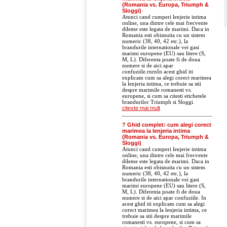
(Romania vs. Europa, Triumph &
Sloggi)
Atunci cand cumperi lenjerie intima
online, una dintre cele mai frecvente
dileme este legata de marimi. Daca in
Romania esti obisnuita cu un sistem
numeric (38, 40, 42 etc.), la
brandurile internationale vei gasi
marimi europene (EU) sau litere (S,
M, L). Diferenta poate fi de doua
numere si de aici apar
confuziile.rnrnIn acest ghid iti
explicam cum sa alegi corect marimea
la lenjeria intima, ce trebuie sa stii
despre marimile romanesti vs.
europene, si cum sa citesti etichetele
brandurilor Triumph si Sloggi.
citeste mai mult
? Ghid complet: cum alegi corect
marimea la lenjeria intima
(Romania vs. Europa, Triumph &
Sloggi)
Atunci cand cumperi lenjerie intima
online, una dintre cele mai frecvente
dileme este legata de marimi. Daca in
Romania esti obisnuita cu un sistem
numeric (38, 40, 42 etc.), la
brandurile internationale vei gasi
marimi europene (EU) sau litere (S,
M, L). Diferenta poate fi de doua
numere si de aici apar confuziile. In
acest ghid iti explicam cum sa alegi
corect marimea la lenjeria intima, ce
trebuie sa stii despre marimile
romanesti vs. europene, si cum sa