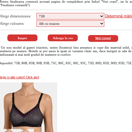
Pentru finalizarea comenzii accesati pagina de cumpărături prin linkul "Vezi coșul", iar în a
"Finalizare comandă").
Alege dimensiunea:
Determină măr
Alege culoarea:
Vezi cosul
Un nou model al gamei triaction, sutien (bustiera) fara armatura si cupe din material solid, 
sustinere pe masura. Bretele se pot aseza la spate in varianta clasic sau, daca mergeti in sala de
imbunatati si mai mult gradul de sustinere si confort.
isponibil: 75B, 80B, 85B, 90B, 95B, 75C, 80C, 85C, 90C, 95C, 75D, 80D, 85D, 90D, 95D, 75E,
lege si alte culori! Click aici!