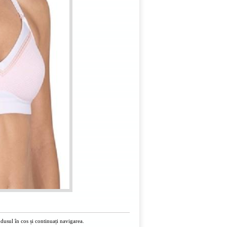
usul în cos și continuați navigarea.