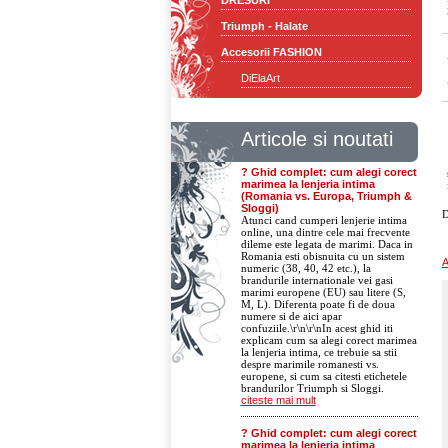
DRESURI
Triumph - Halate
Accesorii FASHION
DiElaArt
Articole si noutati
? Ghid complet: cum alegi corect
marimea la lenjeria intima
(Romania vs. Europa, Triumph &
Sloggi)
D
Atunci cand cumperi lenjerie intima
online, una dintre cele mai frecvente
dileme este legata de marimi. Daca in
Romania esti obisnuita cu un sistem
A
numeric (38, 40, 42 etc.), la
brandurile internationale vei gasi
marimi europene (EU) sau litere (S,
M, L). Diferenta poate fi de doua
numere si de aici apar
confuziile.\r\n\r\nIn acest ghid iti
explicam cum sa alegi corect marimea
la lenjeria intima, ce trebuie sa stii
despre marimile romanesti vs.
europene, si cum sa citesti etichetele
brandurilor Triumph si Sloggi.
citeste mai mult
? Ghid complet: cum alegi corect
marimea la lenjeria intima