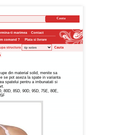
rmina-ti marimea
Contact
m comand ?
Plata si livrare
upa structura
cupe din material solid, menite sa
le se pot aseza la spate in varianta
tea spatelui pentru a imbunatati si
rt.
D, 80D, 85D, 90D, 95D, 75E, 80E,
95F