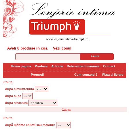
www.lenjerie-intima-triumph.ro
Aveti
0 produse
in cos.
Vezi cosul
Prima pagina
Produse
Articole
Determina-ti marimea
Contact
Promotii
Cum comand ?
Plata si livrare
Cauta:
dupa circumferinta
dupa cupa
dupa structura
Cauta:
după mărime chiloți sau maiouri: