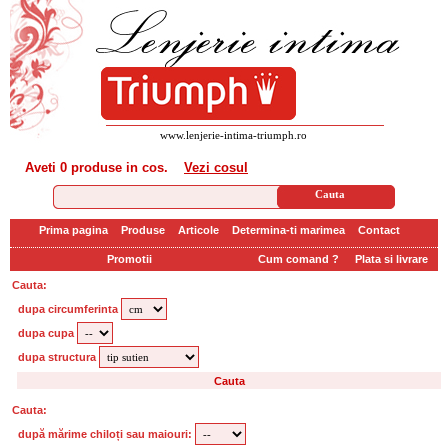
www.lenjerie-intima-triumph.ro
Aveti
0 produse
in cos.
Vezi cosul
Prima pagina
Produse
Articole
Determina-ti marimea
Contact
Promotii
Cum comand ?
Plata si livrare
Cauta:
dupa circumferinta
dupa cupa
dupa structura
Cauta:
după mărime chiloți sau maiouri: