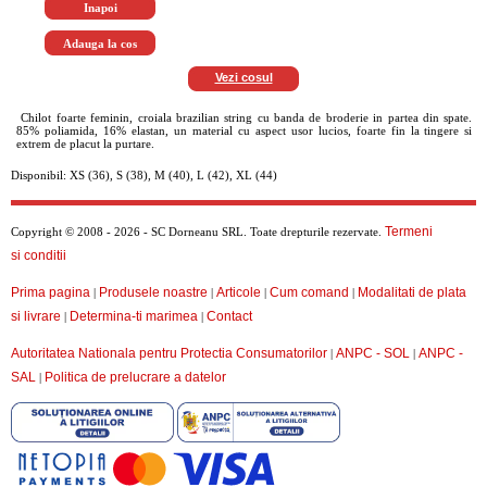
Vezi cosul
Chilot foarte feminin, croiala brazilian string cu banda de broderie in partea din spate.
85% poliamida, 16% elastan, un material cu aspect usor lucios, foarte fin la tingere si
extrem de placut la purtare.
Disponibil: XS (36), S (38), M (40), L (42), XL (44)
Termeni
Copyright © 2008 - 2026 - SC Dorneanu SRL. Toate drepturile rezervate.
si conditii
Prima pagina
Produsele noastre
Articole
Cum comand
Modalitati de plata
|
|
|
|
si livrare
Determina-ti marimea
Contact
|
|
Autoritatea Nationala pentru Protectia Consumatorilor
ANPC - SOL
ANPC -
|
|
SAL
Politica de prelucrare a datelor
|