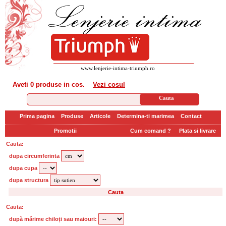
www.lenjerie-intima-triumph.ro
Aveti
0 produse
in cos.
Vezi cosul
Prima pagina
Produse
Articole
Determina-ti marimea
Contact
Promotii
Cum comand ?
Plata si livrare
Cauta:
dupa circumferinta
dupa cupa
dupa structura
Cauta:
după mărime chiloți sau maiouri: