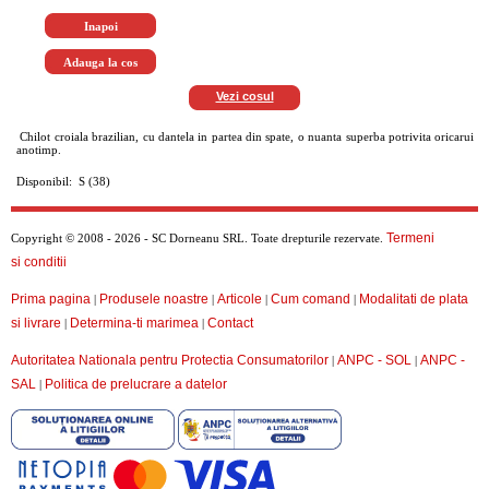
Vezi cosul
Chilot croiala brazilian, cu dantela in partea din spate, o nuanta superba potrivita oricarui
anotimp.
Disponibil: S (38)
Termeni
Copyright © 2008 - 2026 - SC Dorneanu SRL. Toate drepturile rezervate.
si conditii
Prima pagina
Produsele noastre
Articole
Cum comand
Modalitati de plata
|
|
|
|
si livrare
Determina-ti marimea
Contact
|
|
Autoritatea Nationala pentru Protectia Consumatorilor
ANPC - SOL
ANPC -
|
|
SAL
Politica de prelucrare a datelor
|