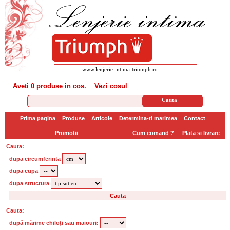
www.lenjerie-intima-triumph.ro
Aveti
0 produse
in cos.
Vezi cosul
Prima pagina
Produse
Articole
Determina-ti marimea
Contact
Promotii
Cum comand ?
Plata si livrare
Cauta:
dupa circumferinta
dupa cupa
dupa structura
Cauta:
după mărime chiloți sau maiouri: