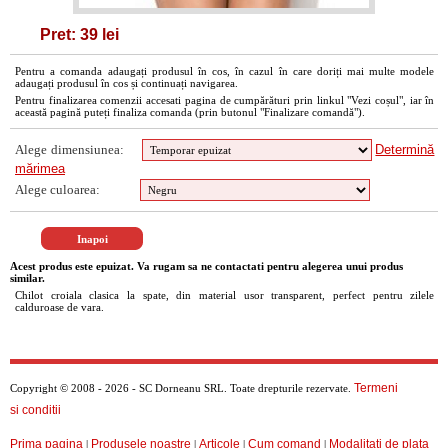
Pret: 39 lei
Pentru a comanda adaugați produsul în cos, în cazul în care doriți mai multe modele
adaugați produsul în cos și continuați navigarea.
Pentru finalizarea comenzii accesati pagina de cumpărături prin linkul "Vezi coșul", iar în
această pagină puteți finaliza comanda (prin butonul "Finalizare comandă").
Alege dimensiunea:
Determină
mărimea
Alege culoarea:
Acest produs este epuizat. Va rugam sa ne contactati pentru alegerea unui produs
similar.
Chilot croiala clasica la spate, din material usor transparent, perfect pentru zilele
calduroase de vara.
Termeni
Copyright © 2008 - 2026 - SC Dorneanu SRL. Toate drepturile rezervate.
si conditii
Prima pagina
Produsele noastre
Articole
Cum comand
Modalitati de plata
|
|
|
|