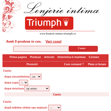
www.lenjerie-intima-triumph.ro
Aveti
0 produse
in cos.
Vezi cosul
Prima pagina
Produse
Articole
Determina-ti marimea
Contact
Promotii
Cum comand ?
Plata si livrare
Cauta:
dupa circumferinta
dupa cupa
dupa structura
Cauta:
după mărime chiloți sau maiouri: