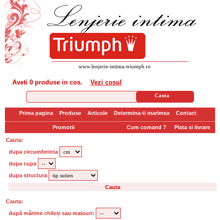
www.lenjerie-intima-triumph.ro
Aveti
0 produse
in cos.
Vezi cosul
Prima pagina
Produse
Articole
Determina-ti marimea
Contact
Promotii
Cum comand ?
Plata si livrare
Cauta:
dupa circumferinta
dupa cupa
dupa structura
Cauta:
după mărime chiloți sau maiouri: