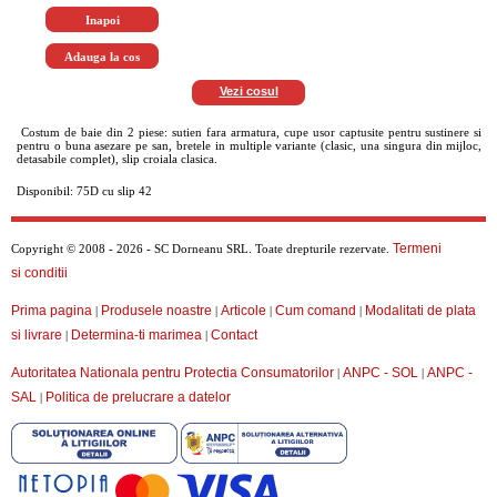
Vezi cosul
Costum de baie din 2 piese: sutien fara armatura, cupe usor captusite pentru sustinere si
pentru o buna asezare pe san, bretele in multiple variante (clasic, una singura din mijloc,
detasabile complet), slip croiala clasica.
Disponibil: 75D cu slip 42
Termeni
Copyright © 2008 - 2026 - SC Dorneanu SRL. Toate drepturile rezervate.
si conditii
Prima pagina
Produsele noastre
Articole
Cum comand
Modalitati de plata
|
|
|
|
si livrare
Determina-ti marimea
Contact
|
|
Autoritatea Nationala pentru Protectia Consumatorilor
ANPC - SOL
ANPC -
|
|
SAL
Politica de prelucrare a datelor
|