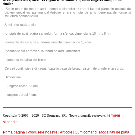
Acest produs este epuizat. Va rugam sa ne contactati pentru alegerea unui produs
similar.
Set in tonuri de rosu si auriu, compus din colier si cercei facand parte din colectia de
bijuterii unicat lucrate manual Antique si are o nota de antic generata de forma si
structura pandantivului.
Setul este realizat din:
-cristale de agat piatra sangelui , forma sferica, dimensiune 10 mm, 8mm
-elemente din ceramica, forma alungita, dimensiune 1,5 cm
-pandantiv din ceramica, in tonuri de auriu antichizat
-elemente metalice din bronz
Cerceii contin pietre din agat, fixate in baza de bronz, sistem de prindere tip surub.
Dimensiuni
-Lungime colier 53 cm
-lungime cercei 4 cm.
Termeni
Copyright © 2008 - 2026 - SC Dorneanu SRL. Toate drepturile rezervate.
si conditii
Prima pagina
Produsele noastre
Articole
Cum comand
Modalitati de plata
|
|
|
|