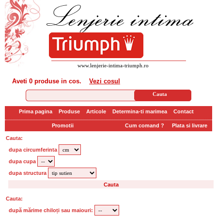
www.lenjerie-intima-triumph.ro
Aveti
0 produse
in cos.
Vezi cosul
Prima pagina
Produse
Articole
Determina-ti marimea
Contact
Promotii
Cum comand ?
Plata si livrare
Cauta:
dupa circumferinta
dupa cupa
dupa structura
Cauta:
după mărime chiloți sau maiouri: