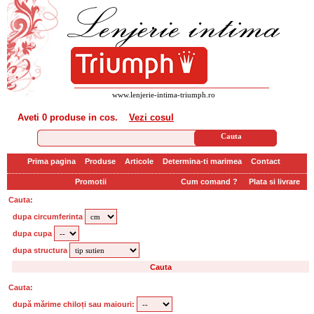
www.lenjerie-intima-triumph.ro
Aveti
0 produse
in cos.
Vezi cosul
Prima pagina
Produse
Articole
Determina-ti marimea
Contact
Promotii
Cum comand ?
Plata si livrare
Cauta:
dupa circumferinta
dupa cupa
dupa structura
Cauta:
după mărime chiloți sau maiouri: