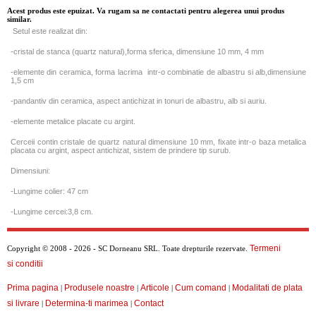
Acest produs este epuizat. Va rugam sa ne contactati pentru alegerea unui produs
similar.
Setul este realizat din:
-cristal de stanca (quartz natural),forma sferica, dimensiune 10 mm, 4 mm
-elemente din ceramica, forma lacrima intr-o combinatie de albastru si alb,dimensiune
1,5 cm
-pandantiv din ceramica, aspect antichizat in tonuri de albastru, alb si auriu.
-elemente metalice placate cu argint.
Cerceii contin cristale de quartz natural dimensiune 10 mm, fixate intr-o baza metalica
placata cu argint, aspect antichizat, sistem de prindere tip surub.
Dimensiuni:
-Lungime colier: 47 cm
-Lungime cercei:3,8 cm.
Termeni
Copyright © 2008 - 2026 - SC Dorneanu SRL. Toate drepturile rezervate.
si conditii
Prima pagina
Produsele noastre
Articole
Cum comand
Modalitati de plata
|
|
|
|
si livrare
Determina-ti marimea
Contact
|
|