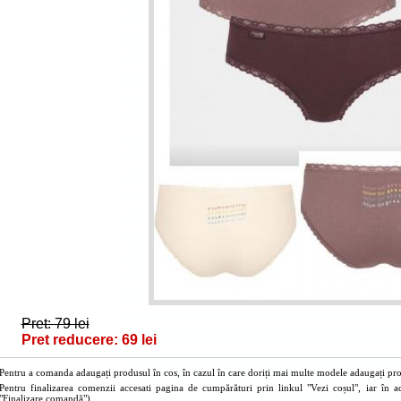
Pret: 79 lei
Pret reducere: 69 lei
Pentru a comanda adaugați produsul în cos, în cazul în care doriți mai multe modele adaugați prod
Pentru finalizarea comenzii accesati pagina de cumpărături prin linkul "Vezi coșul", iar în a
"Finalizare comandă").