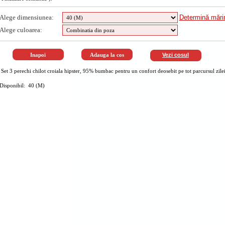
Alege dimensiunea:
Determină măr
Alege culoarea:
Vezi cosul
Set 3 perechi chilot croiala hipster, 95% bumbac pentru un confort deosebit pe tot parcursul zilei
Disponibil: 40 (M)