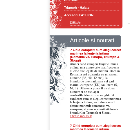
DRESURI
Triumph - Halate
Accesorii FASHION
DiElaArt
Articole si noutati
? Ghid complet: cum alegi corect
marimea la lenjeria intima
(Romania vs. Europa, Triumph &
Sloggi)
Atunci cand cumperi lenjerie intima
online, una dintre cele mai frecvente
dileme este legata de marimi. Daca in
Romania esti obisnuita cu un sistem
numeric (38, 40, 42 etc.), la
brandurile internationale vei gasi
marimi europene (EU) sau litere (S,
M, L). Diferenta poate fi de doua
numere si de aici apar
confuziile.\r\n\r\nIn acest ghid iti
explicam cum sa alegi corect marimea
la lenjeria intima, ce trebuie sa stii
despre marimile romanesti vs.
europene, si cum sa citesti etichetele
brandurilor Triumph si Sloggi.
citeste mai mult
? Ghid complet: cum alegi corect
marimea la lenjeria intima