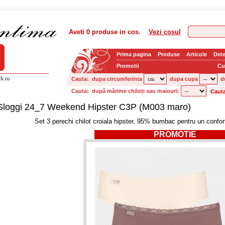
Aveti
0 produse
in cos.
Vezi cosul
Prima pagina
Produse
Articole
Dete
Promotii
Cu
h.ro
Cauta:
dupa circumferinta
dupa cupa
d
Cauta:
după mărime chiloți sau maiouri:
Sloggi 24_7 Weekend Hipster C3P (M003 maro)
Set 3 perechi chilot croiala hipster, 95% bumbac pentru un confort 
PROMOTIE