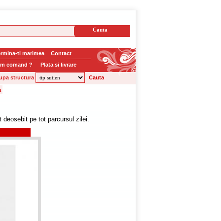
rmina-ti marimea
Contact
m comand ?
Plata si livrare
upa structura
deosebit pe tot parcursul zilei.