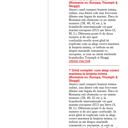
(Romania vs. Europa, Triumph &
Sloggi)
Atunci cand cumperi lenjerie intima
online, una dintre cele mai frecvente
dileme este legata de marimi. Daca in
Romania esti obisnuita cu un sistem
numeric (38, 40, 42 etc.), la
brandurile internationale vei gasi
marimi europene (EU) sau litere (S,
M, L). Diferenta poate fi de doua
numere si de aici apar
confuziile.rnrnIn acest ghid iti
explicam cum sa alegi corect marimea
la lenjeria intima, ce trebuie sa stii
despre marimile romanesti vs.
europene, si cum sa citesti etichetele
brandurilor Triumph si Sloggi.
citeste mai mult
? Ghid complet: cum alegi corect
marimea la lenjeria intima
(Romania vs. Europa, Triumph &
Sloggi)
Atunci cand cumperi lenjerie intima
online, una dintre cele mai frecvente
dileme este legata de marimi. Daca in
Romania esti obisnuita cu un sistem
numeric (38, 40, 42 etc.), la
brandurile internationale vei gasi
marimi europene (EU) sau litere (S,
M, L). Diferenta poate fi de doua
numere si de aici apar confuziile. In
acest ghid iti explicam cum sa alegi
corect marimea la lenjeria intima, ce
trebuie sa stii despre marimile
romanesti vs. europene, si cum sa