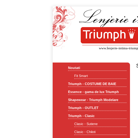
www.lenjerie-intima-triump
Noutati
Fit Smart
Triumph - COSTUME DE BAIE
Essence - gama de lux Triumph
Shapewear - Triumph Modelare
Triumph - OUTLET
Triumph - Clasic
Clasic - Sutiene
Clasic - Chiloti