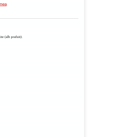
imea
te (alb prafuit).