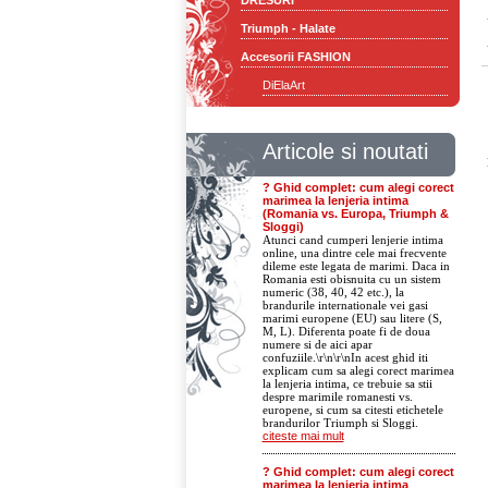
DRESURI
Triumph - Halate
Accesorii FASHION
DiElaArt
Articole si noutati
? Ghid complet: cum alegi corect
marimea la lenjeria intima
(Romania vs. Europa, Triumph &
Sloggi)
Atunci cand cumperi lenjerie intima
online, una dintre cele mai frecvente
dileme este legata de marimi. Daca in
Romania esti obisnuita cu un sistem
numeric (38, 40, 42 etc.), la
brandurile internationale vei gasi
marimi europene (EU) sau litere (S,
M, L). Diferenta poate fi de doua
numere si de aici apar
confuziile.\r\n\r\nIn acest ghid iti
explicam cum sa alegi corect marimea
la lenjeria intima, ce trebuie sa stii
despre marimile romanesti vs.
europene, si cum sa citesti etichetele
brandurilor Triumph si Sloggi.
citeste mai mult
? Ghid complet: cum alegi corect
marimea la lenjeria intima