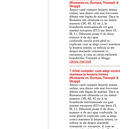
(Romania vs. Europa, Triumph &
Sloggi)
Atunci cand cumperi lenjerie intima
online, una dintre cele mai frecvente
dileme este legata de marimi. Daca in
Romania esti obisnuita cu un sistem
numeric (38, 40, 42 etc.), la
brandurile internationale vei gasi
marimi europene (EU) sau litere (S,
M, L). Diferenta poate fi de doua
numere si de aici apar
confuziile.rnrnIn acest ghid iti
explicam cum sa alegi corect marimea
la lenjeria intima, ce trebuie sa stii
despre marimile romanesti vs.
europene, si cum sa citesti etichetele
brandurilor Triumph si Sloggi.
citeste mai mult
? Ghid complet: cum alegi corect
marimea la lenjeria intima
(Romania vs. Europa, Triumph &
Sloggi)
Atunci cand cumperi lenjerie intima
online, una dintre cele mai frecvente
dileme este legata de marimi. Daca in
Romania esti obisnuita cu un sistem
numeric (38, 40, 42 etc.), la
brandurile internationale vei gasi
marimi europene (EU) sau litere (S,
M, L). Diferenta poate fi de doua
numere si de aici apar confuziile. In
acest ghid iti explicam cum sa alegi
corect marimea la lenjeria intima, ce
trebuie sa stii despre marimile
romanesti vs. europene, si cum sa