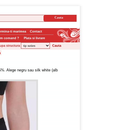
rmina-ti marimea
Contact
m comand ?
Plata si livrare
upa structura
95%. Alege negru sau silk white (alb