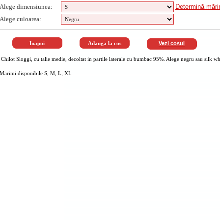
Alege dimensiunea:
Determină măr
Alege culoarea:
Vezi cosul
Chilot Sloggi, cu talie medie, decoltat in partile laterale cu bumbac 95%. Alege negru sau silk whi
Marimi disponibile S, M, L, XL