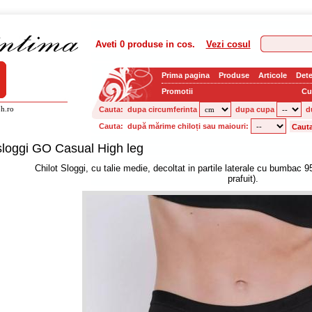
Aveti
0 produse
in cos.
Vezi cosul
Prima pagina
Produse
Articole
Dete
Promotii
Cu
h.ro
Cauta:
dupa circumferinta
dupa cupa
d
Cauta:
după mărime chiloți sau maiouri:
sloggi GO Casual High leg
Chilot Sloggi, cu talie medie, decoltat in partile laterale cu bumbac 
prafuit).