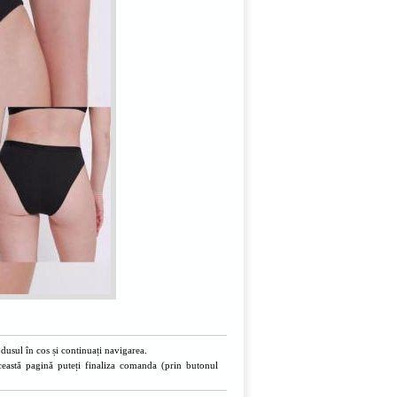
usul în cos și continuați navigarea.
ceastă pagină puteți finaliza comanda (prin butonul