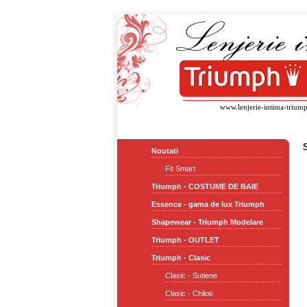
www.lenjerie-intima-triump
Noutati
Fit Smart
Triumph - COSTUME DE BAIE
Essence - gama de lux Triumph
Shapewear - Triumph Modelare
Triumph - OUTLET
Triumph - Clasic
Clasic - Sutiene
Clasic - Chiloti