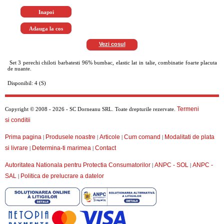
Vezi cosul
Set 3 perechi chiloti barbatesti 96% bumbac, elastic lat in talie, combinatie foarte placuta
de nuante.
Disponibil: 4 (S)
Termeni
Copyright © 2008 - 2026 - SC Dorneanu SRL. Toate drepturile rezervate.
si conditii
Prima pagina
Produsele noastre
Articole
Cum comand
Modalitati de plata
|
|
|
|
si livrare
Determina-ti marimea
Contact
|
|
Autoritatea Nationala pentru Protectia Consumatorilor
ANPC - SOL
ANPC -
|
|
SAL
Politica de prelucrare a datelor
|