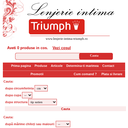
www.lenjerie-intima-triumph.ro
Aveti
0 produse
in cos.
Vezi cosul
Prima pagina
Produse
Articole
Determina-ti marimea
Contact
Promotii
Cum comand ?
Plata si livrare
Cauta:
dupa circumferinta
dupa cupa
dupa structura
Cauta:
după mărime chiloți sau maiouri: