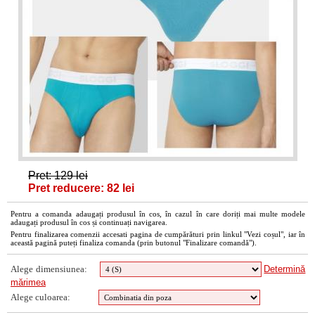
Pret: 129 lei
Pret reducere: 82 lei
Pentru a comanda adaugați produsul în cos, în cazul în care doriți mai multe modele
adaugați produsul în cos și continuați navigarea.
Pentru finalizarea comenzii accesati pagina de cumpărături prin linkul "Vezi coșul", iar în
această pagină puteți finaliza comanda (prin butonul "Finalizare comandă").
Alege dimensiunea:
Determină
mărimea
Alege culoarea: