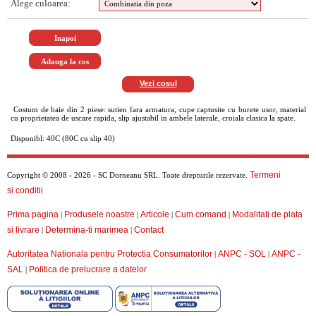
Alege culoarea:
Vezi cosul
Costum de baie din 2 piese: sutien fara armatura, cupe captusite cu burete usor, material
cu proprietatea de uscare rapida, slip ajustabil in ambele laterale, croiala clasica la spate.
Disponibl: 40C (80C cu slip 40)
Termeni
Copyright © 2008 - 2026 - SC Dorneanu SRL. Toate drepturile rezervate.
si conditii
Prima pagina
Produsele noastre
Articole
Cum comand
Modalitati de plata
|
|
|
|
si livrare
Determina-ti marimea
Contact
|
|
Autoritatea Nationala pentru Protectia Consumatorilor
ANPC - SOL
ANPC -
|
|
SAL
Politica de prelucrare a datelor
|