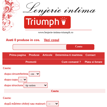
www.lenjerie-intima-triumph.ro
Aveti
0 produse
in cos.
Vezi cosul
Prima pagina
Produse
Articole
Determina-ti marimea
Contact
Promotii
Cum comand ?
Plata si livrare
Cauta:
dupa circumferinta
dupa cupa
dupa structura
Cauta:
după mărime chiloți sau maiouri: