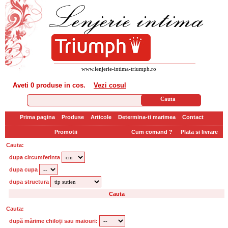
www.lenjerie-intima-triumph.ro
Aveti
0 produse
in cos.
Vezi cosul
Prima pagina
Produse
Articole
Determina-ti marimea
Contact
Promotii
Cum comand ?
Plata si livrare
Cauta:
dupa circumferinta
dupa cupa
dupa structura
Cauta:
după mărime chiloți sau maiouri: