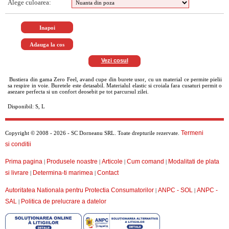
Alege culoarea:
Vezi cosul
Bustiera din gama Zero Feel, avand cupe din burete usor, cu un material ce permite pielii
sa respire in voie. Buretele este detasabil. Materialul elastic si croiala fara cusaturi permit o
asezare perfecta si un confort deosebit pe tot parcursul zilei.
Disponibil: S, L
Termeni
Copyright © 2008 - 2026 - SC Dorneanu SRL. Toate drepturile rezervate.
si conditii
Prima pagina
Produsele noastre
Articole
Cum comand
Modalitati de plata
|
|
|
|
si livrare
Determina-ti marimea
Contact
|
|
Autoritatea Nationala pentru Protectia Consumatorilor
ANPC - SOL
ANPC -
|
|
SAL
Politica de prelucrare a datelor
|