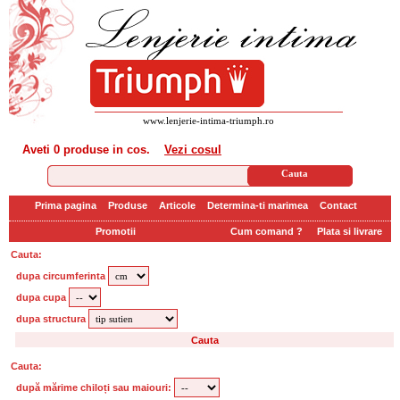
www.lenjerie-intima-triumph.ro
Aveti
0 produse
in cos.
Vezi cosul
Prima pagina
Produse
Articole
Determina-ti marimea
Contact
Promotii
Cum comand ?
Plata si livrare
Cauta:
dupa circumferinta
dupa cupa
dupa structura
Cauta:
după mărime chiloți sau maiouri: