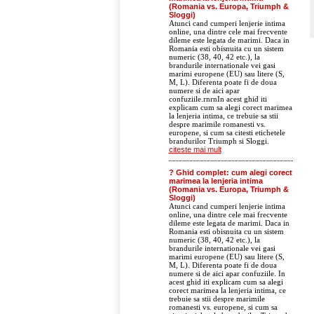
(Romania vs. Europa, Triumph &
Sloggi)
Atunci cand cumperi lenjerie intima
online, una dintre cele mai frecvente
dileme este legata de marimi. Daca in
Romania esti obisnuita cu un sistem
numeric (38, 40, 42 etc.), la
brandurile internationale vei gasi
marimi europene (EU) sau litere (S,
M, L). Diferenta poate fi de doua
numere si de aici apar
confuziile.rnrnIn acest ghid iti
explicam cum sa alegi corect marimea
la lenjeria intima, ce trebuie sa stii
despre marimile romanesti vs.
europene, si cum sa citesti etichetele
brandurilor Triumph si Sloggi.
citeste mai mult
? Ghid complet: cum alegi corect
marimea la lenjeria intima
(Romania vs. Europa, Triumph &
Sloggi)
Atunci cand cumperi lenjerie intima
online, una dintre cele mai frecvente
dileme este legata de marimi. Daca in
Romania esti obisnuita cu un sistem
numeric (38, 40, 42 etc.), la
brandurile internationale vei gasi
marimi europene (EU) sau litere (S,
M, L). Diferenta poate fi de doua
numere si de aici apar confuziile. In
acest ghid iti explicam cum sa alegi
corect marimea la lenjeria intima, ce
trebuie sa stii despre marimile
romanesti vs. europene, si cum sa