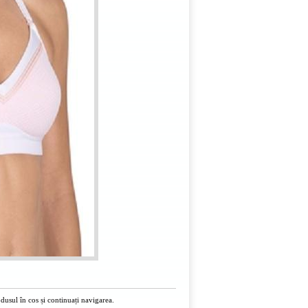
usul în cos și continuați navigarea.