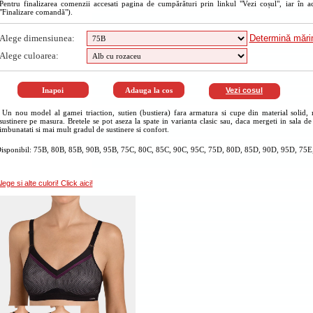
Pentru finalizarea comenzii accesati pagina de cumpărături prin linkul "Vezi coșul", iar în a
"Finalizare comandă").
Alege dimensiunea:
Determină măr
Alege culoarea:
Vezi cosul
Un nou model al gamei triaction, sutien (bustiera) fara armatura si cupe din material solid, 
sustinere pe masura. Bretele se pot aseza la spate in varianta clasic sau, daca mergeti in sala de
imbunatati si mai mult gradul de sustinere si confort.
isponibil: 75B, 80B, 85B, 90B, 95B, 75C, 80C, 85C, 90C, 95C, 75D, 80D, 85D, 90D, 95D, 75E,
lege si alte culori! Click aici!