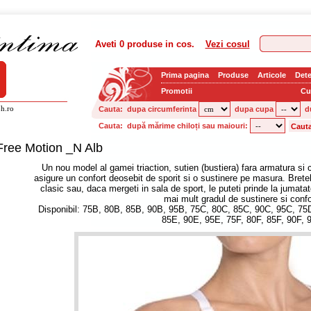
Aveti
0 produse
in cos.
Vezi cosul
Prima pagina
Produse
Articole
Dete
Promotii
Cu
h.ro
Cauta:
dupa circumferinta
dupa cupa
d
Cauta:
după mărime chiloți sau maiouri:
Free Motion _N Alb
Un nou model al gamei triaction, sutien (bustiera) fara armatura si 
asigure un confort deosebit de sporit si o sustinere pe masura. Brete
clasic sau, daca mergeti in sala de sport, le puteti prinde la jumata
mai mult gradul de sustinere si confo
Disponibil: 75B, 80B, 85B, 90B, 95B, 75C, 80C, 85C, 90C, 95C, 75
85E, 90E, 95E, 75F, 80F, 85F, 90F, 