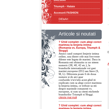
DRESURI
Triumph - Halate
Accesorii FASHION
DiElaArt
Articole si noutati
? Ghid complet: cum alegi corect
marimea la lenjeria intima
(Romania vs. Europa, Triumph &
Sloggi)
D
Atunci cand cumperi lenjerie intima
online, una dintre cele mai frecvente
dileme este legata de marimi. Daca in
Romania esti obisnuita cu un sistem
A
numeric (38, 40, 42 etc.), la
brandurile internationale vei gasi
marimi europene (EU) sau litere (S,
M, L). Diferenta poate fi de doua
numere si de aici apar
confuziile.\r\n\r\nIn acest ghid iti
explicam cum sa alegi corect marimea
la lenjeria intima, ce trebuie sa stii
despre marimile romanesti vs.
europene, si cum sa citesti etichetele
brandurilor Triumph si Sloggi.
citeste mai mult
? Ghid complet: cum alegi corect
marimea la lenjeria intima