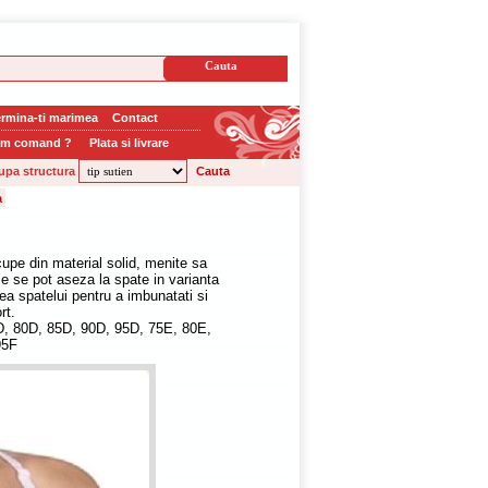
rmina-ti marimea
Contact
m comand ?
Plata si livrare
upa structura
cupe din material solid, menite sa
le se pot aseza la spate in varianta
tea spatelui pentru a imbunatati si
rt.
D, 80D, 85D, 90D, 95D, 75E, 80E,
95F