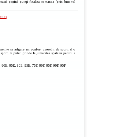
ceastă pagină puteți finaliza comanda (prin butonul
imea
menite sa asigure un confort deosebit de sporit si o
 sport, le puteti prinde la jumatatea spatelui pentru a
 80E, 85E, 90E, 95E, 75F, 80F, 85F, 90F, 95F