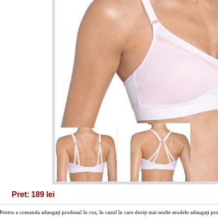
Pret: 189 lei
Pentru a comanda adaugați produsul în cos, în cazul în care doriți mai multe modele adaugați prod