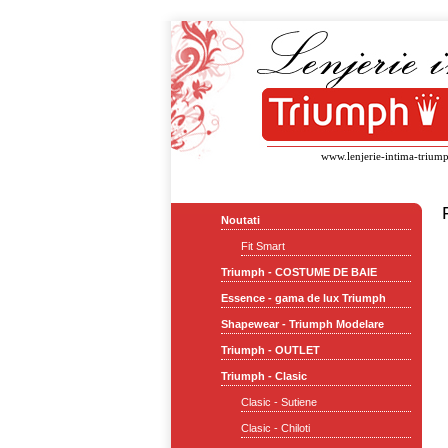
www.lenjerie-intima-triump
Noutati
Fit Smart
Triumph - COSTUME DE BAIE
Essence - gama de lux Triumph
Shapewear - Triumph Modelare
Triumph - OUTLET
Triumph - Clasic
Clasic - Sutiene
Clasic - Chiloti