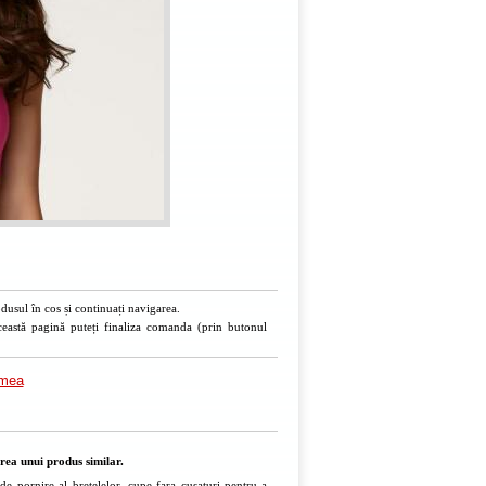
usul în cos și continuați navigarea.
ceastă pagină puteți finaliza comanda (prin butonul
imea
rea unui produs similar.
de pornire al bretelelor, cupe fara cusaturi pentru a