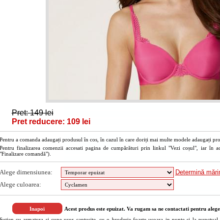
Pret: 149 lei
Pret reducere: 109 lei
Pentru a comanda adaugați produsul în cos, în cazul în care doriți mai multe modele adaugați prod
Pentru finalizarea comenzii accesati pagina de cumpărături prin linkul "Vezi coșul", iar în a
"Finalizare comandă").
Alege dimensiunea:
Determină măr
Alege culoarea:
Acest produs este epuizat. Va rugam sa ne contactati pentru alege
Sutien cu armatura si cupe usor captusite, cu o broderie foarte usoara in punte si la punctual 