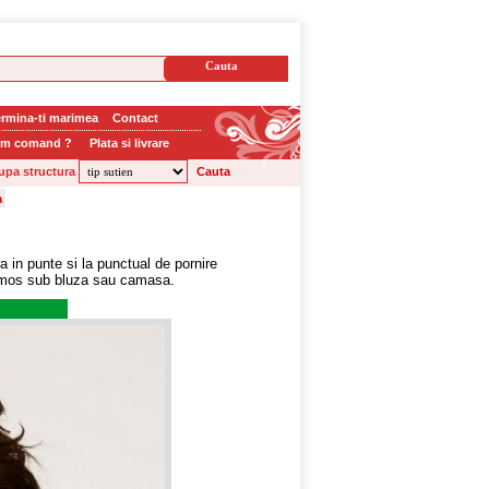
rmina-ti marimea
Contact
m comand ?
Plata si livrare
upa structura
 in punte si la punctual de pornire
frumos sub bluza sau camasa.