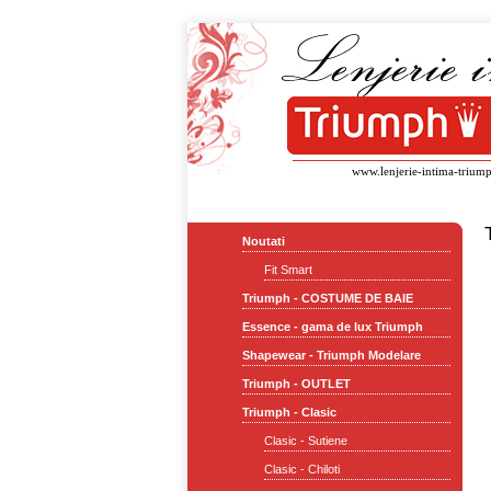
www.lenjerie-intima-triump
Noutati
Fit Smart
Triumph - COSTUME DE BAIE
Essence - gama de lux Triumph
Shapewear - Triumph Modelare
Triumph - OUTLET
Triumph - Clasic
Clasic - Sutiene
Clasic - Chiloti