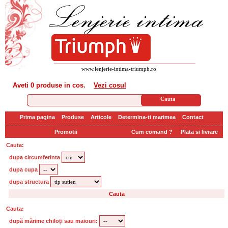
www.lenjerie-intima-triumph.ro
Aveti
0 produse
in cos.
Vezi cosul
Prima pagina
Produse
Articole
Determina-ti marimea
Contact
Promotii
Cum comand ?
Plata si livrare
Cauta:
dupa circumferinta
dupa cupa
dupa structura
Cauta:
după mărime chiloți sau maiouri: