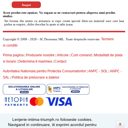
Acest produs este epuizat. Va rugam sa ne contactati pentru alegerea unui produs
similar.
Set format din sutien cu armatura si cupe create special dintr-un material usor care lasa
pielea sa respire, chilot decoltat la spate si talie joasa.
Termeni
Copyright © 2008 - 2026 - SC Dorneanu SRL. Toate drepturile rezervate.
si conditii
Prima pagina
Produsele noastre
Articole
Cum comand
Modalitati de plata
|
|
|
|
si livrare
Determina-ti marimea
Contact
|
|
Autoritatea Nationala pentru Protectia Consumatorilor
ANPC - SOL
ANPC -
|
|
SAL
Politica de prelucrare a datelor
|
Lenjerie-intima-triumph.ro foloseste cookies.
X
Navigand in continuare, iti exprimi acordul pentru