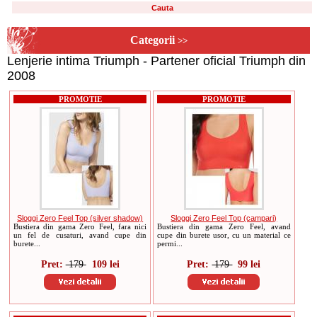
Categorii
>>
Lenjerie intima Triumph - Partener oficial Triumph din
2008
PROMOTIE
PROMOTIE
Sloggi Zero Feel Top (silver shadow)
Sloggi Zero Feel Top (campari)
Bustiera din gama Zero Feel, fara nici
Bustiera din gama Zero Feel, avand
un fel de cusaturi, avand cupe din
cupe din burete usor, cu un material ce
burete...
permi...
Pret:
179
109 lei
Pret:
179
99 lei