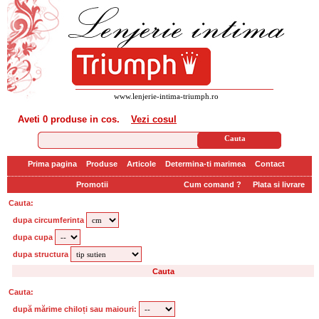
www.lenjerie-intima-triumph.ro
Aveti
0 produse
in cos.
Vezi cosul
Prima pagina
Produse
Articole
Determina-ti marimea
Contact
Promotii
Cum comand ?
Plata si livrare
Cauta:
dupa circumferinta
dupa cupa
dupa structura
Cauta:
după mărime chiloți sau maiouri: