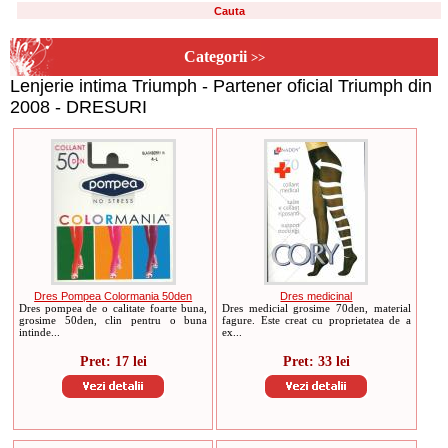
Categorii
>>
Lenjerie intima Triumph - Partener oficial Triumph din
2008 - DRESURI
Dres Pompea Colormania 50den
Dres medicinal
Dres pompea de o calitate foarte buna,
Dres medicial grosime 70den, material
grosime 50den, clin pentru o buna
fagure. Este creat cu proprietatea de a
intinde...
ex...
Pret: 17 lei
Pret: 33 lei