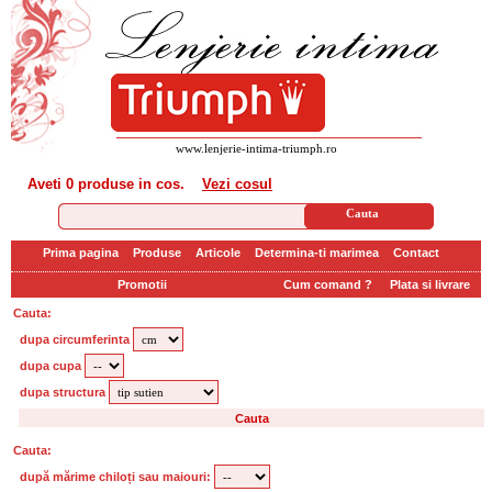
www.lenjerie-intima-triumph.ro
Aveti
0 produse
in cos.
Vezi cosul
Prima pagina
Produse
Articole
Determina-ti marimea
Contact
Promotii
Cum comand ?
Plata si livrare
Cauta:
dupa circumferinta
dupa cupa
dupa structura
Cauta:
după mărime chiloți sau maiouri: