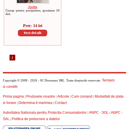
Jovitta
Ciorap pentru portjartiere, grosimea 20
den.
Pret: 14 lei
1
Termeni
Copyright © 2008 - 2026 - SC Dorneanu SRL. Toate drepturile rezervate.
si conditii
Prima pagina
Produsele noastre
Articole
Cum comand
Modalitati de plata
|
|
|
|
si livrare
Determina-ti marimea
Contact
|
|
Autoritatea Nationala pentru Protectia Consumatorilor
ANPC - SOL
ANPC -
|
|
SAL
Politica de prelucrare a datelor
|