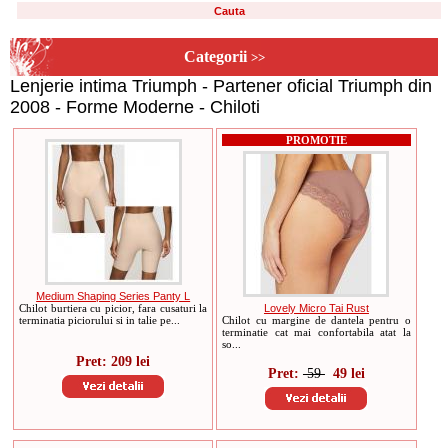
Categorii
>>
Lenjerie intima Triumph - Partener oficial Triumph din
2008 - Forme Moderne - Chiloti
PROMOTIE
Medium Shaping Series Panty L
Chilot burtiera cu picior, fara cusaturi la
Lovely Micro Tai Rust
terminatia piciorului si in talie pe...
Chilot cu margine de dantela pentru o
terminatie cat mai confortabila atat la
so...
Pret: 209 lei
Pret:
59
49 lei