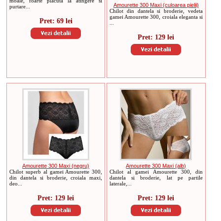
moale, foarte placuta la atingere si
Amourette 300 Maxi (culoarea pielii)
purtare...
Chilot din dantela si broderie, vedeta
gamei Amourette 300, croiala eleganta si
Pret: 69 lei
...
Pret: 129 lei
Amourette 300 Maxi (negru)
Amourette 300 Maxi (alb)
Chilot superb al gamei Amourette 300,
Chilot al gamei Amourette 300, din
din dantela si broderie, croiala maxi,
dantela si broderie, lat pe partile
deo...
laterale,...
Pret: 129 lei
Pret: 129 lei