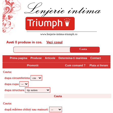
www.lenjerie-intima-triumph.ro
Aveti
0 produse
in cos.
Vezi cosul
Prima pagina
Produse
Articole
Determina-ti marimea
Contact
Promotii
Cum comand ?
Plata si livrare
Cauta:
dupa circumferinta
dupa cupa
dupa structura
Cauta:
după mărime chiloți sau maiouri: