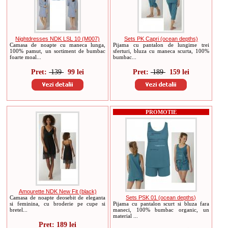
Nightdresses NDK LSL 10 (M007)
Sets PK Capri (ocean depths)
Camasa de noapte cu maneca lunga,
Pijama cu pantalon de lungime trei
100% pamut, un sortiment de bumbac
sferturi, bluza cu maneca scurta, 100%
foarte moal...
bumbac...
Pret:
139
99 lei
Pret:
189
159 lei
PROMOTIE
Amourette NDK New Fit (black)
Camasa de noapte deosebit de eleganta
Sets PSK 01 (ocean depths)
si feminina, cu broderie pe cupe si
Pijama cu pantalon scurt si bluza fara
bretel...
maneci, 100% bumbac organic, un
material ...
Pret: 189 lei