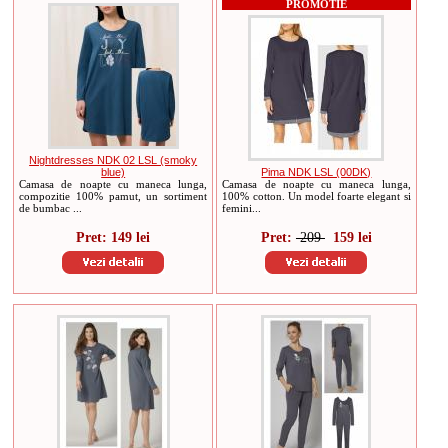
PROMOTIE
Nightdresses NDK 02 LSL (smoky
blue)
Pima NDK LSL (00DK)
Camasa de noapte cu maneca lunga,
Camasa de noapte cu maneca lunga,
compozitie 100% pamut, un sortiment
100% cotton. Un model foarte elegant si
de bumbac ...
femini...
Pret: 149 lei
Pret:
209
159 lei