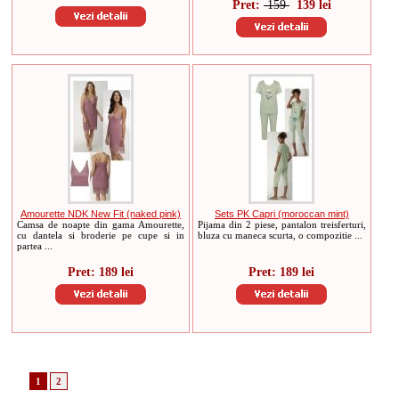
Pret:
159
139 lei
Amourette NDK New Fit (naked pink)
Sets PK Capri (moroccan mint)
Camsa de noapte din gama Amourette,
Pijama din 2 piese, pantalon treisferturi,
cu dantela si broderie pe cupe si in
bluza cu maneca scurta, o compozitie ...
partea ...
Pret: 189 lei
Pret: 189 lei
1
2