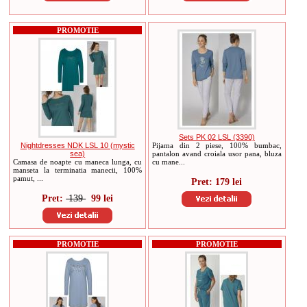
PROMOTIE
Sets PK 02 LSL (3390)
Nightdresses NDK LSL 10 (mystic
Pijama din 2 piese, 100% bumbac,
sea)
pantalon avand croiala usor pana, bluza
Camasa de noapte cu maneca lunga, cu
cu mane...
manseta la terminatia manecii, 100%
pamut, ...
Pret: 179 lei
Pret:
139
99 lei
PROMOTIE
PROMOTIE