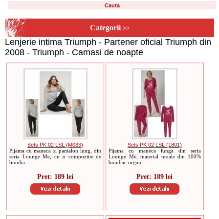
Categorii
>>
Lenjerie intima Triumph - Partener oficial Triumph din
2008 - Triumph - Camasi de noapte
Sets PK 02 LSL (M033)
Sets PK 02 LSL (1801)
Pijama cu maneca si pantalon lung, din
Pijama cu maneca lunga din seria
seria Lounge Me, cu o compozitie de
Lounge Me, material moale din 100%
bumba...
bumbac organ...
Pret: 189 lei
Pret: 189 lei