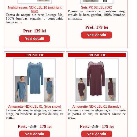
Nightdresses NDK LSL 10 (midnight
Sets PK 02 LSL (DK)
blue)
Pijama cu maneca si pantalon lung,
Camsa de noapte din seria Lounge Me,
croiala la baza gatului, 100% bumbac,
100% bumbac organic, o compozitie
un mate...
foarte mo...
Pret: 179 lei
Pret: 139 lei
PROMOTIE
PROMOTIE
Amourette NDK LSL 01 (blue snow)
Amourette NDK LSL 01 (brandy)
Camasa de noapte eleganta, cu maneci
Camasa de noapte eleganta, cu broderie
lungi, cu broderie in partea de sus, cu
in partea de sus, cu maneci cazute ce
man...
cre...
Pret:
219
179 lei
Pret:
219
179 lei