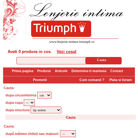
www.lenjerie-intima-triumph.ro
Aveti
0 produse
in cos.
Vezi cosul
Prima pagina
Produse
Articole
Determina-ti marimea
Contact
Promotii
Cum comand ?
Plata si livrare
Cauta:
dupa circumferinta
dupa cupa
dupa structura
Cauta:
după mărime chiloți sau maiouri: