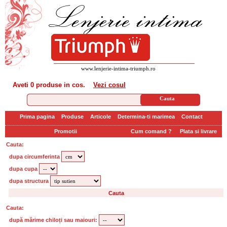
www.lenjerie-intima-triumph.ro
Aveti
0 produse
in cos.
Vezi cosul
Prima pagina
Produse
Articole
Determina-ti marimea
Contact
Promotii
Cum comand ?
Plata si livrare
Cauta:
dupa circumferinta
dupa cupa
dupa structura
Cauta:
după mărime chiloți sau maiouri: