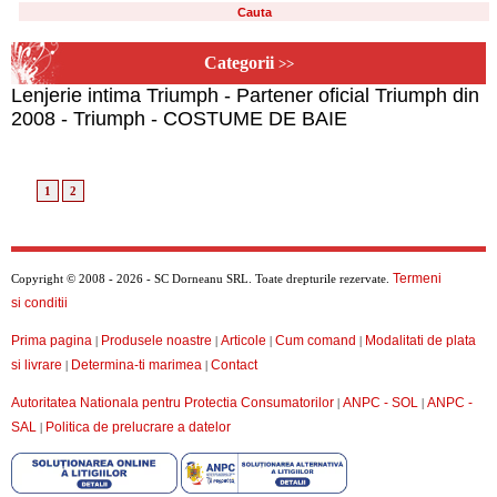
Categorii
>>
Lenjerie intima Triumph - Partener oficial Triumph din
2008 - Triumph - COSTUME DE BAIE
1
2
Termeni
Copyright © 2008 - 2026 - SC Dorneanu SRL. Toate drepturile rezervate.
si conditii
Prima pagina
Produsele noastre
Articole
Cum comand
Modalitati de plata
|
|
|
|
si livrare
Determina-ti marimea
Contact
|
|
Autoritatea Nationala pentru Protectia Consumatorilor
ANPC - SOL
ANPC -
|
|
SAL
Politica de prelucrare a datelor
|