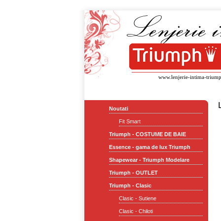
www.lenjerie-intima-triump
Noutati
Fit Smart
Triumph - COSTUME DE BAIE
Essence - gama de lux Triumph
Shapewear - Triumph Modelare
Triumph - OUTLET
Triumph - Clasic
Clasic - Sutiene
Clasic - Chiloti