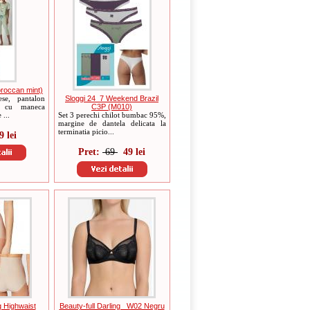
roccan mint)
se, pantalon
Sloggi 24_7 Weekend Brazil
za cu maneca
C3P (M010)
 ...
Set 3 perechi chilot bumbac 95%,
margine de dantela delicata la
terminatia picio...
9 lei
Pret:
69
49 lei
 Highwaist
Beauty-full Darling _W02 Negru