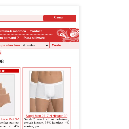
rmina-ti marimea
Contact
m comand ?
Plata si livrare
upa structura
08
TIE
Sloggi Men 24_7 H Hipster 2P
 Lace Midi 3P
Set de 2 perechi chilot barbatresc,
chilot inalt pe
croiala hipster, 96% bumbac, 4%
umbac si 4%
elastan, per...