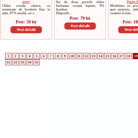
grey)
Set de doua perechi chilot
Panty B
Chilot croiala clasica, cu
barbatesc croiala hipster, 9%
Modelator cu prop
terminatie de broderie fina in
bumbac.
spre puternic, tali
talie, 87% modal, un s...
Disponib...
cusaturi la ban...
Pret: 79 lei
Pret: 59 lei
Pret: 18
1
2
3
4
5
6
7
8
9
10
11
12
13
14
15
16
17
18
19
31
32
33
34
35