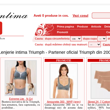
Aveti
0 produse
in cos.
Vezi cosul
Prima pagina
Produse
Articole
Dete
Promotii
Cu
h.ro
Cauta:
dupa circumferinta
dupa cupa
d
Cauta:
după mărime chiloți sau maiouri:
Lenjerie intima Triumph - Partener oficial Triumph din 20
PROMOTIE
PROMO
Extreme Lite _N Gri
Bustiera inovativa de la Triumph,
Amourette 300 _WHP (grey)
Sloggi 24_7 Cotton
fara armatura, fara captuseala, cu
Gama Amourette 300 nu te va
Set de 3 perechi de 
posibilitat...
dezamagi nici de aceasta data:
solduri, 96% b