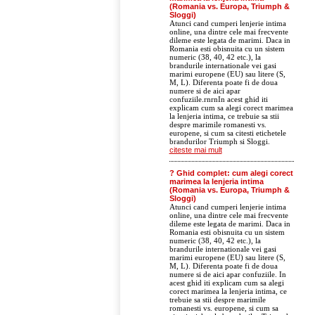
(Romania vs. Europa, Triumph &
Sloggi)
Atunci cand cumperi lenjerie intima
online, una dintre cele mai frecvente
dileme este legata de marimi. Daca in
Romania esti obisnuita cu un sistem
numeric (38, 40, 42 etc.), la
brandurile internationale vei gasi
marimi europene (EU) sau litere (S,
M, L). Diferenta poate fi de doua
numere si de aici apar
confuziile.rnrnIn acest ghid iti
explicam cum sa alegi corect marimea
la lenjeria intima, ce trebuie sa stii
despre marimile romanesti vs.
europene, si cum sa citesti etichetele
brandurilor Triumph si Sloggi.
citeste mai mult
? Ghid complet: cum alegi corect
marimea la lenjeria intima
(Romania vs. Europa, Triumph &
Sloggi)
Atunci cand cumperi lenjerie intima
online, una dintre cele mai frecvente
dileme este legata de marimi. Daca in
Romania esti obisnuita cu un sistem
numeric (38, 40, 42 etc.), la
brandurile internationale vei gasi
marimi europene (EU) sau litere (S,
M, L). Diferenta poate fi de doua
numere si de aici apar confuziile. In
acest ghid iti explicam cum sa alegi
corect marimea la lenjeria intima, ce
trebuie sa stii despre marimile
romanesti vs. europene, si cum sa