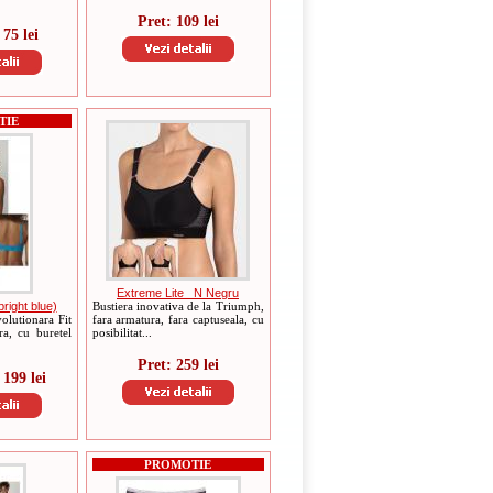
Pret: 109 lei
75 lei
TIE
Extreme Lite _N Negru
right blue)
Bustiera inovativa de la Triumph,
olutionara Fit
fara armatura, fara captuseala, cu
ra, cu buretel
posibilitat...
Pret: 259 lei
199 lei
PROMOTIE