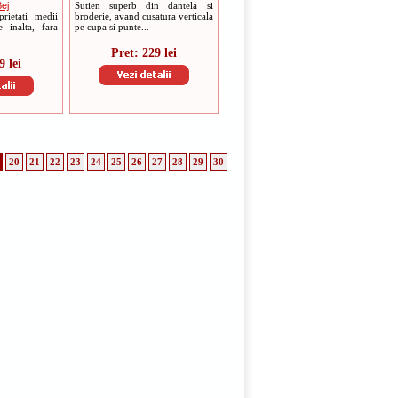
ej
Sutien superb din dantela si
rietati medii
broderie, avand cusatura verticala
e inalta, fara
pe cupa si punte...
Pret: 229 lei
9 lei
20
21
22
23
24
25
26
27
28
29
30