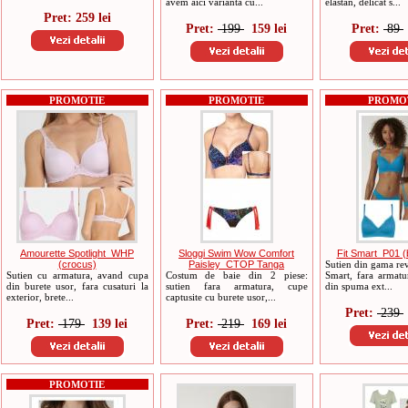
avem aici varianta cu...
elastan, delicat s...
Pret: 259 lei
Pret:
199
159 lei
Pret:
89
PROMOTIE
PROMOTIE
PROMO
Amourette Spotlight_WHP
Sloggi Swim Wow Comfort
Fit Smart_P01 (b
(crocus)
Paisley_CTOP Tanga
Sutien din gama rev
Sutien cu armatura, avand cupa
Costum de baie din 2 piese:
Smart, fara armatu
din burete usor, fara cusaturi la
sutien fara armatura, cupe
din spuma ext...
exterior, brete...
captusite cu burete usor,...
Pret:
239
Pret:
179
139 lei
Pret:
219
169 lei
PROMOTIE