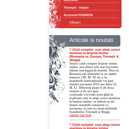
DRESURI
Triumph - Halate
Accesorii FASHION
DiElaArt
Articole si noutati
? Ghid complet: cum alegi corect
marimea la lenjeria intima
(Romania vs. Europa, Triumph &
Sloggi)
Atunci cand cumperi lenjerie intima
online, una dintre cele mai frecvente
dileme este legata de marimi. Daca in
Romania esti obisnuita cu un sistem
numeric (38, 40, 42 etc.), la
brandurile internationale vei gasi
marimi europene (EU) sau litere (S,
M, L). Diferenta poate fi de doua
numere si de aici apar
confuziile.\r\n\r\nIn acest ghid iti
explicam cum sa alegi corect marimea
la lenjeria intima, ce trebuie sa stii
despre marimile romanesti vs.
europene, si cum sa citesti etichetele
brandurilor Triumph si Sloggi.
citeste mai mult
? Ghid complet: cum alegi corect
marimea la lenjeria intima