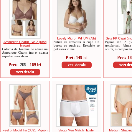
Lovely Micro _WHUM (Alb)
Sets PK Capri (mo
Amourette Charm _W02 (rose
Sutien cu armatura si cupe din
Pijama din 2 pie
brown)
burete cu push-up. Bretelele se
treisferturi, blu
Colectia de Toamna ne aduce un
pot aseza in mai ...
scurta, o compozitie
Amourette Charm intr-o nuanta
superba, usor de as...
Pret: 149 lei
Pret: 18
Pret:
209
169 lei
Feel of Modal Tai (3091_Pigeon
Sloggi Men Match Hipster
Medium Shaping