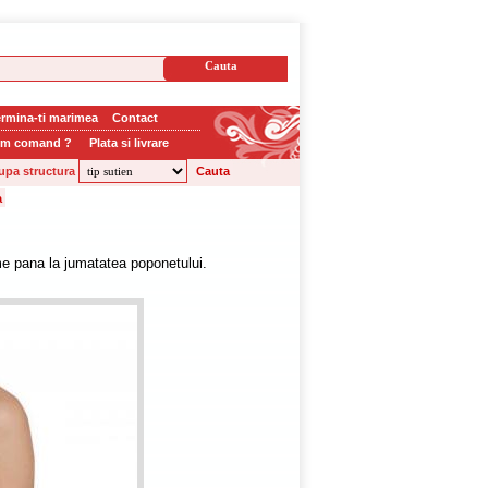
rmina-ti marimea
Contact
m comand ?
Plata si livrare
upa structura
e pana la jumatatea poponetului.