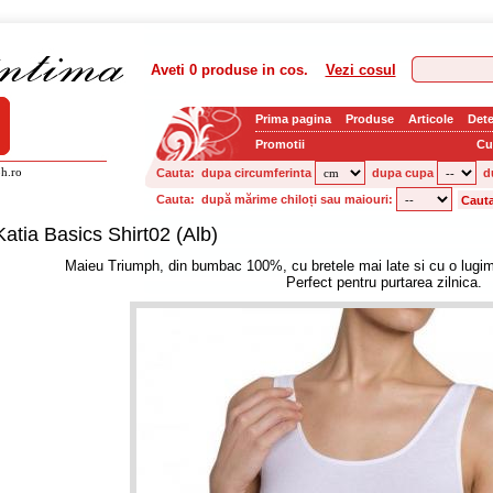
Aveti
0 produse
in cos.
Vezi cosul
Prima pagina
Produse
Articole
Dete
Promotii
Cu
h.ro
Cauta:
dupa circumferinta
dupa cupa
d
Cauta:
după mărime chiloți sau maiouri:
Katia Basics Shirt02 (Alb)
Maieu Triumph, din bumbac 100%, cu bretele mai late si cu o lugim
Perfect pentru purtarea zilnica.