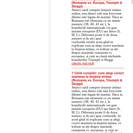
(Romania vs. Europa, Triumph &
Sloggi)
Atunci cand cumperi lenjerie intima
online, una dintre cele mai frecvente
dileme este legata de marimi. Daca in
Romania esti obisnuita cu un sistem
numeric (38, 40, 42 etc.), la
brandurile internationale vei gasi
marimi europene (EU) sau litere (S,
M, L). Diferenta poate fi de doua
numere si de aici apar
confuziile.rnrnIn acest ghid iti
explicam cum sa alegi corect marimea
la lenjeria intima, ce trebuie sa stii
despre marimile romanesti vs.
europene, si cum sa citesti etichetele
brandurilor Triumph si Sloggi.
citeste mai mult
? Ghid complet: cum alegi corect
marimea la lenjeria intima
(Romania vs. Europa, Triumph &
Sloggi)
Atunci cand cumperi lenjerie intima
online, una dintre cele mai frecvente
dileme este legata de marimi. Daca in
Romania esti obisnuita cu un sistem
numeric (38, 40, 42 etc.), la
brandurile internationale vei gasi
marimi europene (EU) sau litere (S,
M, L). Diferenta poate fi de doua
numere si de aici apar confuziile. In
acest ghid iti explicam cum sa alegi
corect marimea la lenjeria intima, ce
trebuie sa stii despre marimile
romanesti vs. europene, si cum sa