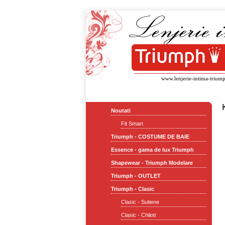
www.lenjerie-intima-triump
Noutati
Fit Smart
Triumph - COSTUME DE BAIE
Essence - gama de lux Triumph
Shapewear - Triumph Modelare
Triumph - OUTLET
Triumph - Clasic
Clasic - Sutiene
Clasic - Chiloti