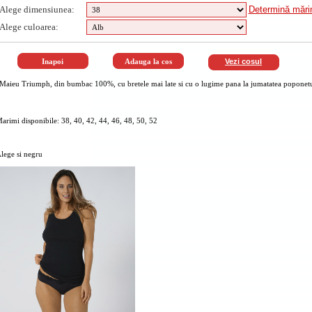
Alege dimensiunea:
Determină măr
Alege culoarea:
Vezi cosul
Maieu Triumph, din bumbac 100%, cu bretele mai late si cu o lugime pana la jumatatea poponetulu
arimi disponibile: 38, 40, 42, 44, 46, 48, 50, 52
lege si negru