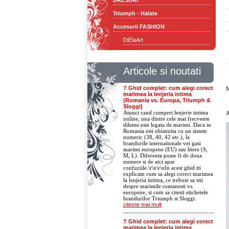
DRESURI
Triumph - Halate
Accesorii FASHION
DiElaArt
Articole si noutati
? Ghid complet: cum alegi corect
M
marimea la lenjeria intima
(Romania vs. Europa, Triumph &
Sloggi)
Atunci cand cumperi lenjerie intima
A
online, una dintre cele mai frecvente
dileme este legata de marimi. Daca in
Romania esti obisnuita cu un sistem
numeric (38, 40, 42 etc.), la
brandurile internationale vei gasi
marimi europene (EU) sau litere (S,
M, L). Diferenta poate fi de doua
numere si de aici apar
confuziile.\r\n\r\nIn acest ghid iti
explicam cum sa alegi corect marimea
la lenjeria intima, ce trebuie sa stii
despre marimile romanesti vs.
europene, si cum sa citesti etichetele
brandurilor Triumph si Sloggi.
citeste mai mult
? Ghid complet: cum alegi corect
marimea la lenjeria intima